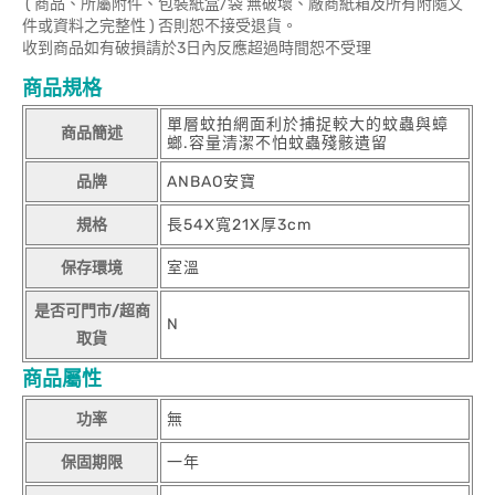
( 商品、所屬附件、包裝紙盒/袋 無破壞、廠商紙箱及所有附隨文
件或資料之完整性 ) 否則恕不接受退貨。
收到商品如有破損請於3日內反應超過時間恕不受理
商品規格
單層蚊拍網面利於捕捉較大的蚊蟲與蟑
商品簡述
螂.容量清潔不怕蚊蟲殘骸遺留
品牌
ANBAO安寶
規格
長54X寬21X厚3cm
保存環境
室溫
是否可門市/超商
N
取貨
商品屬性
功率
無
保固期限
一年