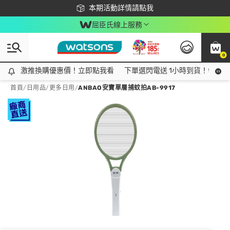
下載app最高回饋$350
本期活動詳情請點我
屈臣氏線上服務
0
激推換購優惠價！立即點我看
激推換購優惠價！立即點我看
下單選閃電送 1小時到貨！領神券
首頁
/
日用品
/
更多日用
/
ANBAO安寶單層捕蚊拍AB-9917