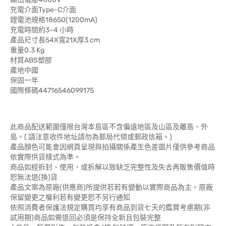
充電介面Type-C介面
鋰電池規格18650(1200mA)
充電時間約3~4 小時
產品尺寸長54X寬21X厚3 cm
重量0.3 Kg
材質ABS塑膠
產地中國
保固一年
國際條碼44716546099175
此商品配送範圍僅限台灣本島區不含偏遠地區及山區及離島、外
島。( 請注意收件地址請勿為郵局代領或郵政信箱。)
產品顏色可能會因網頁呈現與拍攝關係產生色差圖片僅供參考商品
依實際供貨樣式為準。
商品如經拆封、使用、或拆解以致缺乏完整性及失去再販售價值時
恕無法退(換)貨
產品文案為原廠(供應商)所提供若若有變動以實際商品為主。原廠
保留變更之權利若有變更恕不另行通知
依照消費者保護法規定購買均享有商品到貨七天的鑑賞考慮期(非
試用期)商品如需退回必須是保持全新且包裝完整