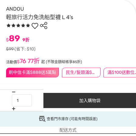
ANDOU
輕旅行活力免洗船型襪 L 4’s
89
$
9折
$99
(省下: $10)
76
77折
$
起
(不限金額結帳享85折)
活動價
刷中信卡滿$888送3萬點
民生/髮類滿$388送舒潔冰巾
滿$100
加入購物袋
查看門市庫存 (可能有時間誤差)
配送方式