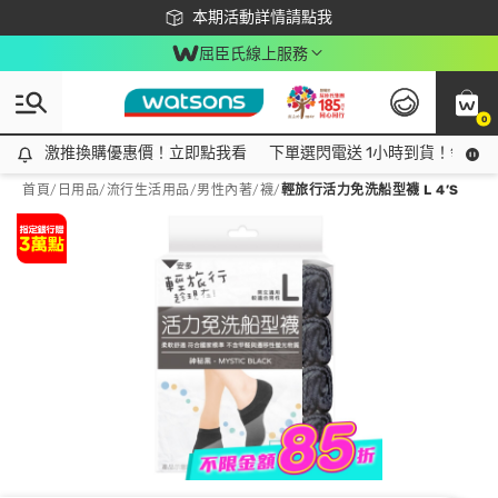
下載app最高回饋$350
本期活動詳情請點我
屈臣氏線上服務
0
激推換購優惠價！立即點我看
激推換購優惠價！立即點我看
下單選閃電送 1小時到貨！領神券
首頁
/
日用品
/
流行生活用品
/
男性內著/襪
/
輕旅行活力免洗船型襪 L 4’S