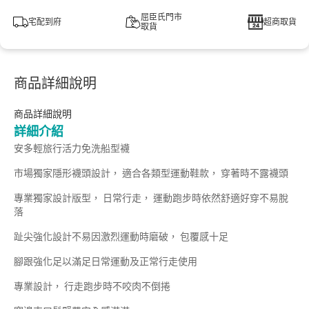
屈臣氏門市
宅配到府
超商取貨
取貨
商品詳細說明
商品詳細說明
詳細介紹
安多輕旅行活力免洗船型襪
市場獨家隱形襪頭設計， 適合各類型運動鞋款， 穿著時不露襪頭
專業獨家設計版型， 日常行走， 運動跑步時依然舒適好穿不易脫
落
趾尖強化設計不易因激烈運動時磨破， 包覆感十足
腳跟強化足以滿足日常運動及正常行走使用
專業設計， 行走跑步時不咬肉不倒捲