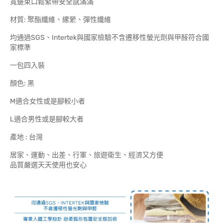
寬邊束口鬆緊帶安全感滿滿
材質: 聚酯纖維、縲縈、彈性纖維
均通過SGS、Intertek與國家檢驗不含遷移性螢光劑與甲醛符合國
家標準
一包四入裝
顏色: 黑
M適合女性或是腳較小者
L適合男性或是腳較大者
產地 : 台灣
居家、運動、出差、行軍、旅遊衛生、經濟又方便
品質嚴選天天使用也安心