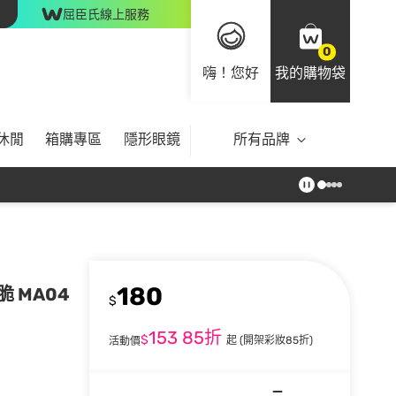
屈臣氏線上服務
0
嗨！您好
我的購物袋
休閒
箱購專區
隱形眼鏡
所有品牌
180
脆脆 MA04
$
153
85折
$
起
(開架彩妝85折)
活動價