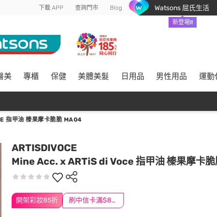
Watsons 屈氏生活
下載 APP
查詢門市
Blog
新登場!!
醫美
專櫃
保健
美體美髮
日用品
男性用品
運動
 VOCE 指甲油 榛果摩卡脆脆 MA04
ARTISDIVOCE
Mine Acc. x ARTiS di Voce 指甲油 榛果摩卡
開架彩妝85折
刷中信卡滿$888送3萬點