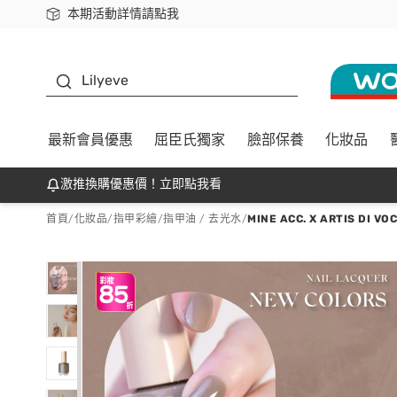
本期活動詳情請點我
下載app最高回饋$350
K beauty
Lilyeve
最新會員優惠
屈臣氏獨家
臉部保養
化妝品
激推換購優惠價！立即點我看
首頁
/
化妝品
/
指甲彩繪
/
指甲油 / 去光水
/
MINE ACC. X ARTIS DI