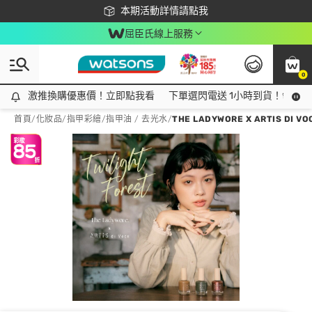
下載app最高回饋$350
本期活動詳情請點我
屈臣氏線上服務
0
激推換購優惠價！立即點我看
激推換購優惠價！立即點我看
下單選閃電送 1小時到貨！領神券
首頁
/
化妝品
/
指甲彩繪
/
指甲油 / 去光水
/
THE LADYWORE X ARTIS DI 