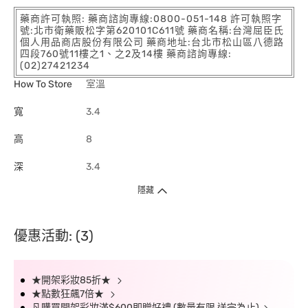
藥商許可執照: 藥商諮詢專線:0800-051-148 許可執照字
號:北市衛藥販松字第620101C611號 藥商名稱:台灣屈臣氏
個人用品商店股份有限公司 藥商地址:台北市松山區八德路
四段760號11樓之1、之2及14樓 藥商諮詢專線:
(02)27421234
How To Store
室溫
寬
3.4
高
8
深
3.4
隱藏
優惠活動: (3)
★開架彩妝85折★
★點數狂飆7倍★
凡購買開架彩妝滿$600即贈好禮 (數量有限 送完為止)