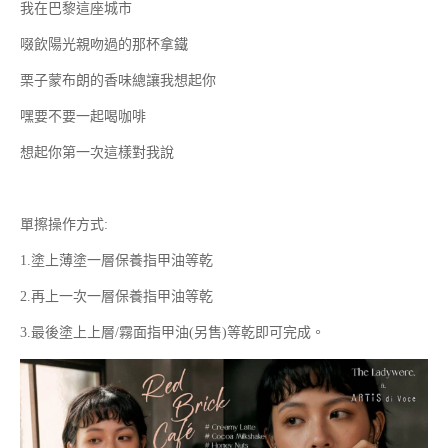
我在巴黎這座城市
啜飲陽光親吻過的那杯拿鐵
栗子蒙布朗的香味總讓我想起你
嘿要不要一起喝咖啡
想起你第一次這樣對我說
單擦操作方式:
1.塗上薄塗一層保養指甲油等乾
2.再上一次一層保養指甲油等乾
3.最後塗上上層/霧面指甲油(另售)等乾即可完成。