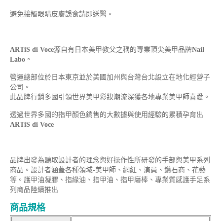
避免接觸眼睛皮膚誤食請即送醫。
ARTiS di Voce
源自有日本美甲教父之稱的專業頂尖美甲品牌
Nail
Labo
。
營運總部位於日本東京並於美國加州與台灣台北設立在地化經營子
公司。
此品牌行銷多國引領世界美甲彩妝潮流深獲各地專業美甲師喜愛。
透過世界多國的指甲顏色銷售的大數據與使用經驗的累積孕育出
ARTiS di Voce
品牌出發為聽取設計者的理念與好操作性所研發的手部與美甲系列
商品。設計者涵蓋各種領域-美甲師、網紅、演員、鑽石商、花藝
等。護甲油凝膠、指緣油、指甲油、指甲磨棒、專業質感護手足系
列商品陸續推出
商品規格