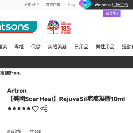
Watsons 屈氏生活
下載 APP
查詢門市
Blog
新登場!!
醫美
專櫃
保健
美體美髮
日用品
男性用品
運動
疤痕凝膠10ML
Artron
【美國Scar Heal】RejuvaSil疤痕凝膠10ml
商品貨號
171668