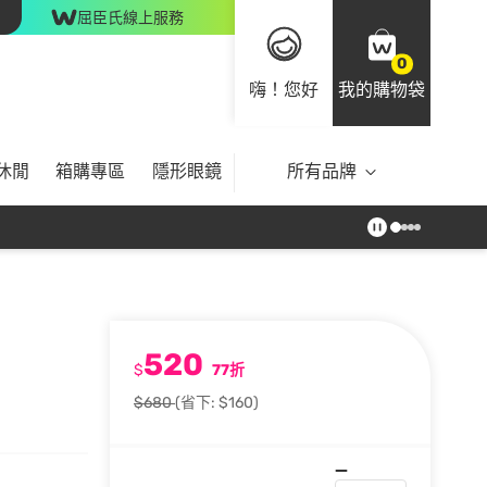
屈臣氏線上服務
0
嗨！您好
我的購物袋
休閒
箱購專區
隱形眼鏡
所有品牌
520
$
77折
$680
(省下: $160)