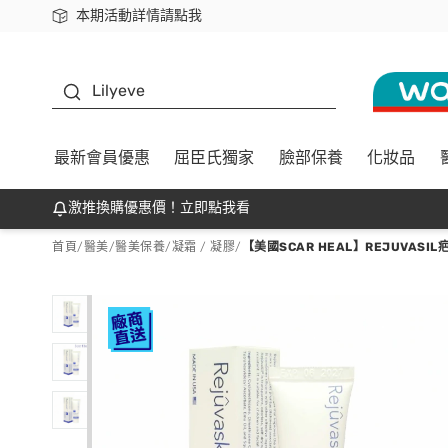
本期活動詳情請點我
下載app最高回饋$350
K beauty
Lilyeve
最新會員優惠
屈臣氏獨家
臉部保養
化妝品
激推換購優惠價！立即點我看
首頁
/
醫美
/
醫美保養
/
凝霜 / 凝膠
/
【美國SCAR HEAL】REJUVASIL