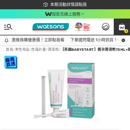
下載app最高回饋$350
本期活動詳情請點我
屈臣氏線上服務
0
激推換購優惠價！立即點我看
激推換購優惠價！立即點我看
下單選閃電送 1小時到貨！領神券
首頁
/
男性用品
/
性福計畫
/
潤滑劑
/
【英國BABYSTART】備孕潤滑劑75ML+