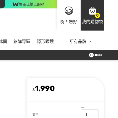
屈臣氏線上服務
0
嗨！您好
我的購物袋
休閒
箱購專區
隱形眼鏡
所有品牌
1,990
$
數量