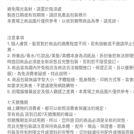
避免陽光直射，請置於陰涼處
製造日期或有效期限，請詳見產品包裝標示
本賣場之商品圖片僅供參考，以收到實際商品為準，請見諒。
注意事項
1. 個人膚質、髮質對於商品的適應程度不同，若有過敏或不適請停
異。
2. 保養品/香水/化妝品/美髮/美體本身為消耗品，拆封後恕無法辦
時退回商品必須是全新狀態且完整包裝，否則恕不接受退訂。
3. 商品皆為國內外免稅店及商店合法報關進口，保證正貨，且以優
膜)，為免消費者疑惑，特此說明。
4. 商品包裝無論字型大小、字體粗細、瓶身顏色、印刷方式等，皆
如要求完美者，不建議使用網路購物。
5. 因電腦螢幕設定及個人觀感之差異，本賣場之商品圖片僅供參考
七天猶豫期
線上購物的消費者，都可以依照消費者保護法的規定，
享有商品 貨到日起7天猶豫期的權益。
但猶豫期並非試用期，所以，您所退 回的商品必須是全新的狀態、
而且完整包裝請注意保持商品本體 、配件、贈品、保證書、原廠
包裝及所有附隨文件或資料的完整性， 切勿缺漏任何配件或損毀原廠