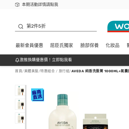
本期活動詳情請點我
下載app最高回饋$350
善存
第2件5折
最新會員優惠
屈臣氏獨家
臉部保養
化妝品
激推換購優惠價！立即點我看
首頁
/
美體美髮
/
特惠組合 / 旅行組
/
AVEDA 純香洗髮菁 1000ML+氣