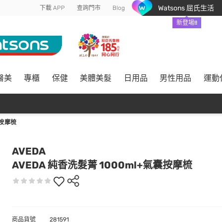
Watsons 屈氏生活
下載 APP
查詢門市
Blog
新登場!!
醫美
專櫃
保健
美體美髮
日用品
男性用品
運動
囊按摩梳
AVEDA
AVEDA 純香洗髮菁 1000ml+氣囊按摩梳
商品貨號
281591