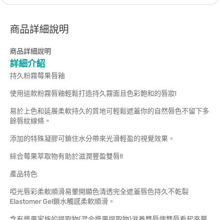
商品詳細說明
商品詳細說明
詳細介紹
持久粉霧莓果唇釉
使用這款粉霧唇釉輕鬆打造持久霧面且色彩飽和的唇妝!
易於上色和延展柔軟持久的質地可輕鬆遮蓋你的自然唇色不留下多
餘唇紋線條。
添加的特殊凝膠可鎖住水分帶來光滑輕盈的視覺效果。
綜合莓果萃取物有助於滋潤豐盈雙唇!!
產品特色
啞光唇彩柔軟順滑易暈開顯色清透完全遮蓋唇色持久不乾裂
Elastomer Gel鎖水觸感柔軟順滑。
含有漿果家族的提取物(混合漿果提取物)滋養雙唇使雙唇看起來豐