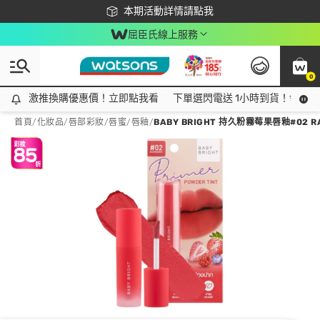
下載app最高回饋$350
本期活動詳情請點我
屈臣氏線上服務
0
激推換購優惠價！立即點我看
激推換購優惠價！立即點我看
下單選閃電送 1小時到貨！領神券
首頁
/
化妝品
/
唇部彩妝
/
唇蜜/唇釉
/
BABY BRIGHT 持久粉霧莓果唇釉#02 R