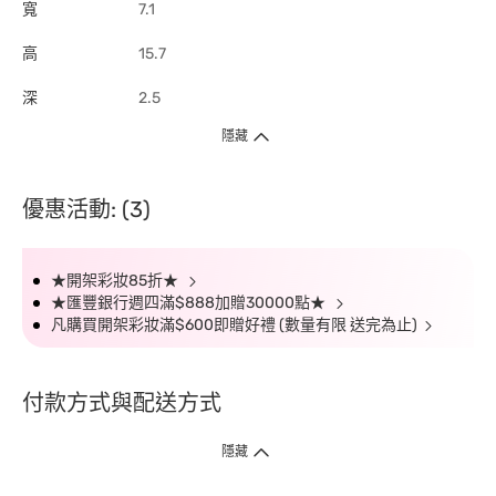
寬
7.1
高
15.7
深
2.5
隱藏
優惠活動: (3)
★開架彩妝85折★
★匯豐銀行週四滿$888加贈30000點★
凡購買開架彩妝滿$600即贈好禮 (數量有限 送完為止)
付款方式與配送方式
隱藏