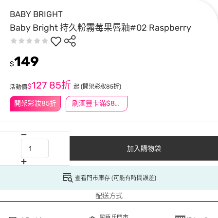
BABY BRIGHT
Baby Bright 持久粉霧莓果唇釉#02 Raspberry
149
$
127
85折
$
起
(開架彩妝85折)
活動價
開架彩妝85折
刷滙豐卡滿$888送3萬點
加入購物袋
查看門市庫存 (可能有時間誤差)
配送方式
屈臣氏門市