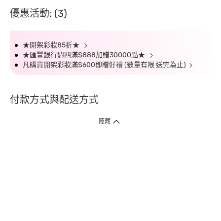
優惠活動: (3)
★開架彩妝85折★
★匯豐銀行週四滿$888加贈30000點★
凡購買開架彩妝滿$600即贈好禮 (數量有限 送完為止)
付款方式與配送方式
隱藏