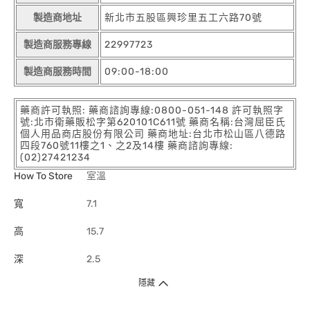
製造商地址
新北市五股區興珍里五工六路70號
製造商服務專線
22997723
製造商服務時間
09:00-18:00
藥商許可執照: 藥商諮詢專線:0800-051-148 許可執照字
號:北市衛藥販松字第620101C611號 藥商名稱:台灣屈臣氏
個人用品商店股份有限公司 藥商地址:台北市松山區八德路
四段760號11樓之1、之2及14樓 藥商諮詢專線:
(02)27421234
How To Store
室溫
寬
7.1
高
15.7
深
2.5
隱藏