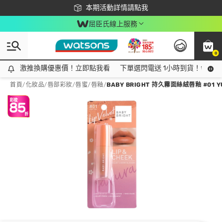
下載app最高回饋$350
本期活動詳情請點我
屈臣氏線上服務
0
激推換購優惠價！立即點我看
激推換購優惠價！立即點我看
下單選閃電送 1小時到貨！領神券
首頁
/
化妝品
/
唇部彩妝
/
唇蜜/唇釉
/
BABY BRIGHT 持久霧面絲絨唇釉 #01 Y