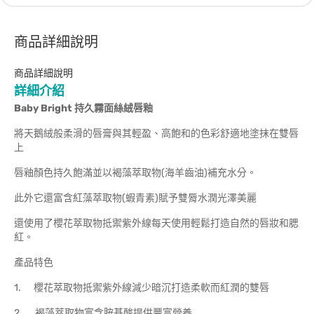
商品詳細說明
商品詳細說明
詳細介紹
Baby Bright
持久霧面絲絨唇釉
將天鵝絨般柔滑的唇膏與其輕盈、高飽和的色彩舒適地塗抹在雙唇
上
唇釉顏色持久飽滿並以褐藻萃取物(海羊齒油)補充水分。
此外它還富含紅藻萃取物(蝦青素)賦予雙脣水潤光澤美麗
還使用了櫻花萃取物抵禦紫外線每天使用輕鬆打造自然的唇妝和腮
紅。
產品特色
1. 櫻花萃取物抵禦紫外線減少暗沉打造柔軟而紅潤的雙唇
2. 褐藻萃取物富含胺基酸提供豐富營養