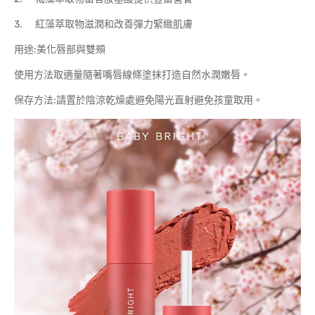
3. 紅藻萃取物滋潤和改善彈力緊緻肌膚
用途:美化唇部與雙頰
使用方法取適量隨著嘴唇線條塗抹打造自然水潤嫩唇。
保存方法:請置於陰涼乾燥處避免陽光直射避免孩童取用。