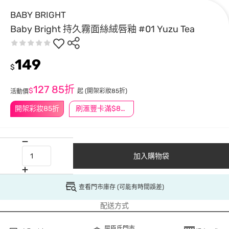
BABY BRIGHT
Baby Bright 持久霧面絲絨唇釉 #01 Yuzu Tea
149
$
127
85折
$
起
(開架彩妝85折)
活動價
開架彩妝85折
刷滙豐卡滿$888送3萬點
加入購物袋
查看門市庫存 (可能有時間誤差)
配送方式
屈臣氏門市