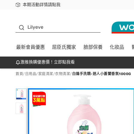
本期活動詳情請點我
下載app最高回饋$350
K beauty
Lilyeve
最新會員優惠
屈臣氏獨家
臉部保養
化妝品
激推換購優惠價！立即點我看
首頁
/
日用品
/
家庭清潔
/
衣物清潔
/
白鴿手洗精-迷人小蒼蘭香氛1000G