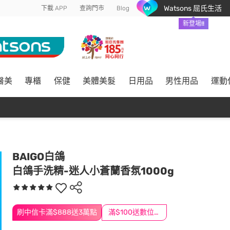
Watsons 屈氏生活
下載 APP
查詢門市
Blog
新登場!!
醫美
專櫃
保健
美體美髮
日用品
男性用品
運動
BAIGO白鴿
白鴿手洗精-迷人小蒼蘭香氛1000g
刷中信卡滿$888送3萬點
滿$100送數位印花