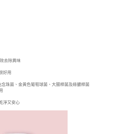
有效去除異味
很好用
白色念珠菌、金黃色葡萄球菌、大腸桿菌及綠膿桿菌
用
乾淨又安心