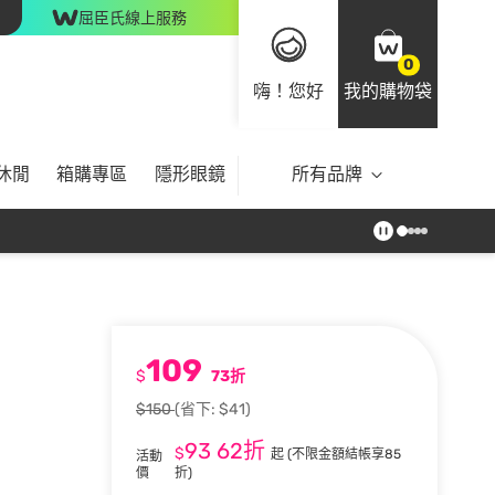
屈臣氏線上服務
0
嗨！您好
我的購物袋
休閒
箱購專區
隱形眼鏡
所有品牌
109
$
73折
$150
(省下: $41)
93
62折
$
起
(不限金額結帳享85
活動
價
折)