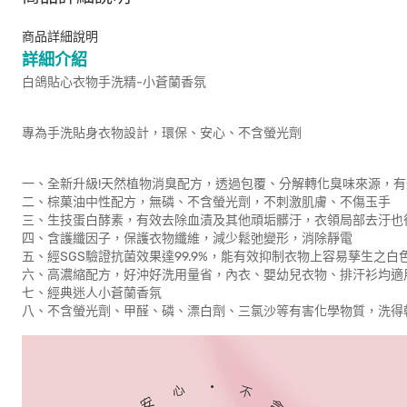
商品詳細說明
詳細介紹
白鴿貼心衣物手洗精-小蒼蘭香氛
專為手洗貼身衣物設計，環保、安心、不含螢光劑
一、全新升級!天然植物消臭配方，透過包覆、分解轉化臭味來源，
二、棕菓油中性配方，無磷、不含螢光劑，不刺激肌膚、不傷玉手
三、生技蛋白酵素，有效去除血漬及其他頑垢髒汙，衣領局部去汙也
四、含護纖因子，保護衣物纖維，減少鬆弛變形，消除靜電
五、經SGS驗證抗菌效果達99.9%，能有效抑制衣物上容易孳生之
六、高濃縮配方，好沖好洗用量省，內衣、嬰幼兒衣物、排汗衫均適
七、經典迷人小蒼蘭香氛
八、不含螢光劑、甲醛、磷、漂白劑、三氯沙等有害化學物質，洗得