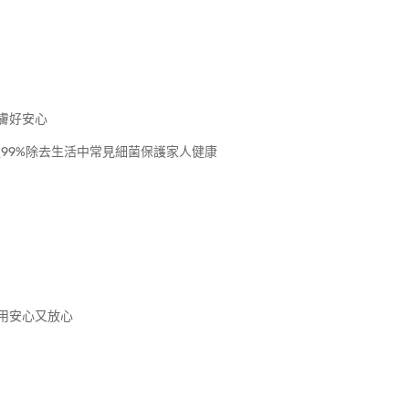
膚好安心
率達99%除去生活中常見細菌保護家人健康
用安心又放心