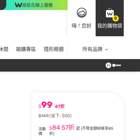
屈臣氏線上服務
0
嗨！您好
我的購物袋
休閒
箱購專區
隱形眼鏡
所有品牌
99
$
67折
$149
(省下: $50)
84
57折
$
起
(不限金額結帳享85
活動
價
折)