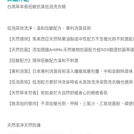
白鴿草本香低敏抗臭低泡洗衣精
低泡高效洗淨、溫和低敏配方、專利消臭技術
【天然環保】馬來西亞天然棕菓油製成中性配方不含螢光劑不刺激肌
【天然抗菌】添加德國AntiMic天然植物抗菌配方經SGS驗證抗菌
【低敏配方】環保低敏配方溫和不刺激
【專利消臭】日本專利消臭技術深入纖維底層包覆、中和並剷除臭味
【低泡高效】低泡配方更好沖洗省時省水高效洗淨滾筒洗衣機也適用
【天然草本芳香】宛如身於大自然舒緩身心的療癒香氛
【無添加的堅持】不添加螢光劑、甲醛、三氯沙、乙氧烷基酚、磷使
天然潔淨天然防護