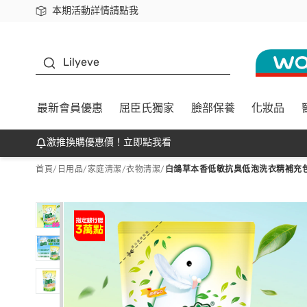
本期活動詳情請點我
下載app最高回饋$350
K beauty
Lilyeve
最新會員優惠
屈臣氏獨家
臉部保養
化妝品
激推換購優惠價！立即點我看
首頁
/
日用品
/
家庭清潔
/
衣物清潔
/
白鴿草本香低敏抗臭低泡洗衣精補充包 