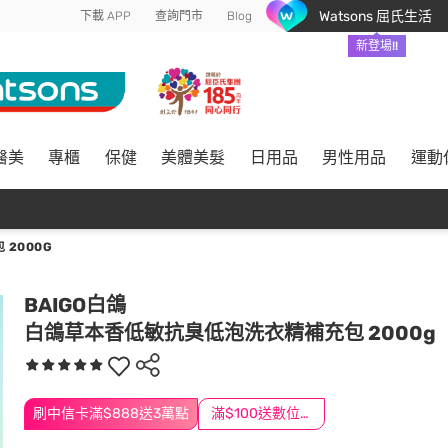
Watsons 屈氏生活
下載 APP
查詢門市
Blog
新登場!!
醫美
專櫃
保健
美體美髮
日用品
男性用品
運動
2000G
BAIGO白鴿
白鴿草本香低敏抗臭低泡洗衣精補充包 2000g
刷中信卡滿$888送3萬點
滿$100送數位印花