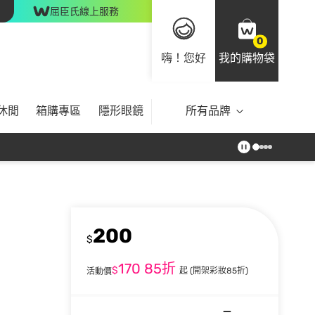
屈臣氏線上服務
0
嗨！您好
我的購物袋
休閒
箱購專區
隱形眼鏡
所有品牌
200
$
170
85折
$
起
(開架彩妝85折)
活動價