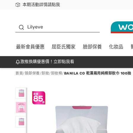
本期活動詳情請點我
下載app最高回饋$350
K beauty
Lilyeve
最新會員優惠
屈臣氏獨家
臉部保養
化妝品
激推換購優惠價！立即點我看
首頁
/
臉部保養
/
卸妝
/
卸妝棉
/
BANILA CO 乾濕兩用純棉卸妝巾 100抽