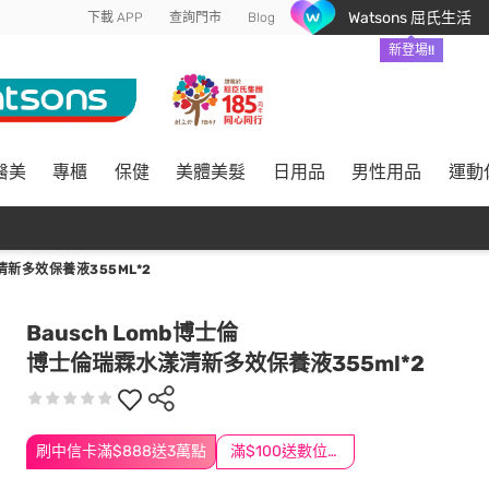
Watsons 屈氏生活
下載 APP
查詢門市
Blog
新登場!!
醫美
專櫃
保健
美體美髮
日用品
男性用品
運動
新多效保養液355ML*2
Bausch Lomb博士倫
博士倫瑞霖水漾清新多效保養液355ml*2
刷中信卡滿$888送3萬點
滿$100送數位印花