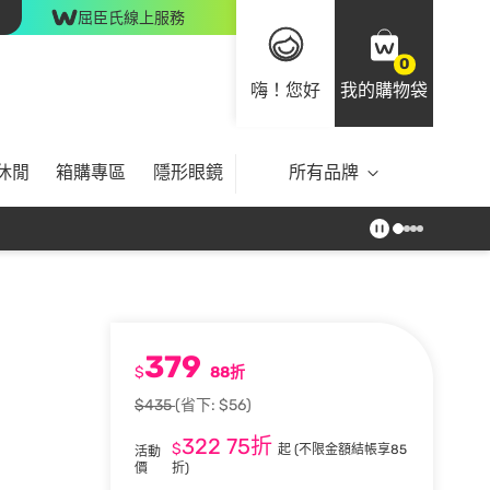
屈臣氏線上服務
0
嗨！您好
我的購物袋
休閒
箱購專區
隱形眼鏡
所有品牌
379
$
88折
$435
(省下: $56)
322
75折
$
起
(不限金額結帳享85
活動
價
折)