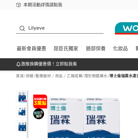
本期活動詳情請點我
下載app最高回饋$350
K beauty
Lilyeve
最新會員優惠
屈臣氏獨家
臉部保養
化妝品
激推換購優惠價！立即點我看
首頁
/
保健
/
醫療器材 / 用品 / 乙類成藥
/
隱形眼鏡藥水
/
博士倫瑞霖水漾清