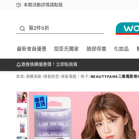
本期活動詳情請點我
下載app最高回饋$350
善存
第2件5折
最新會員優惠
屈臣氏獨家
臉部保養
化妝品
激推換購優惠價！立即點我看
首頁
/
美體美髮
/
頭髮造型
/
美髮電器 / 梳子
/
BEAUTYFANS三層魔髮捲1