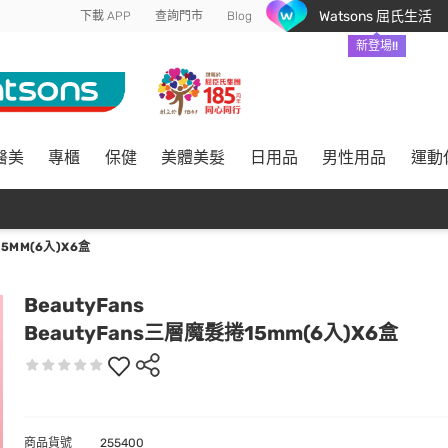
Watsons 屈氏生活
下載 APP
查詢門市
Blog
新登場!!
醫美
專櫃
保健
美體美髮
日用品
男性用品
運動
5MM(6入)X6盒
BeautyFans
BeautyFans三層魔髮捲15mm(6入)X6盒
商品貨號
255400