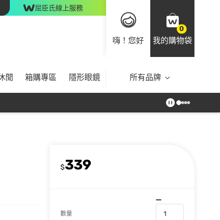
屈臣氏線上服務
0
嗨！您好
我的購物袋
休閒
箱購專區
隱形眼鏡
所有品牌
339
$
數量