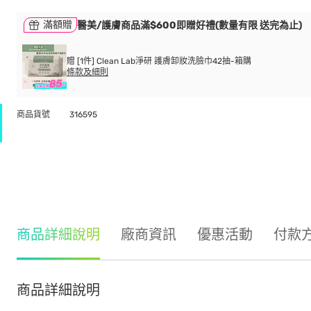
滿額贈
醫美/護膚商品滿$600即贈好禮(數量有限 送完為止)
贈 [1件] Clean Lab淨研 護膚卸妝洗臉巾42抽-箱購
條款及細則
商品貨號
316595
商品詳細說明
廠商資訊
優惠活動
付款
商品詳細說明