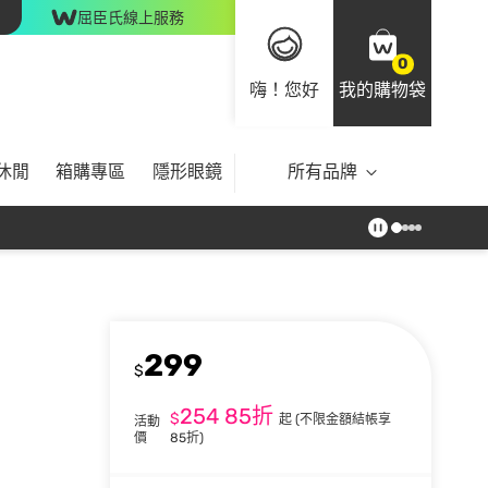
屈臣氏線上服務
0
嗨！您好
我的購物袋
休閒
箱購專區
隱形眼鏡
所有品牌
299
$
254
85折
$
起
(不限金額結帳享
活動
價
85折)