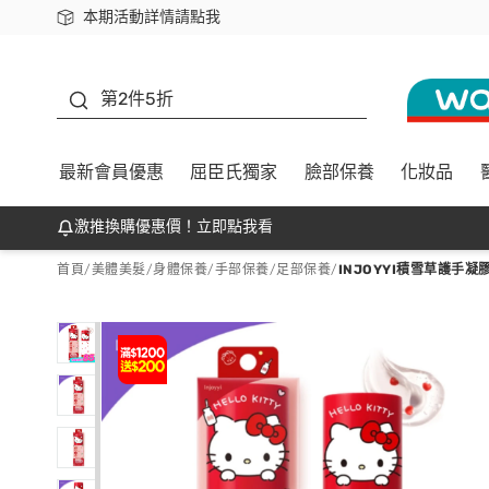
本期活動詳情請點我
下載app最高回饋$350
善存
第2件5折
最新會員優惠
屈臣氏獨家
臉部保養
化妝品
激推換購優惠價！立即點我看
首頁
/
美體美髮
/
身體保養
/
手部保養/足部保養
/
INJOYYI積雪草護手凝膠-