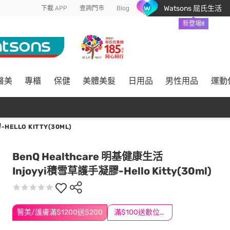
Watsons 屈氏生活
下載 APP
查詢門市
Blog
新登場!!
醫美
專櫃
保健
美體美髮
日用品
男性用品
運動
HELLO KITTY(30ML)
BenQ Healthcare 明基健康生活
Injoyyi積雪草護手凝膠-Hello Kitty(30ml)
醫美/護膚滿$1200送$200
滿$100送數位印花