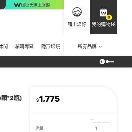
屈臣氏線上服務
0
嗨！您好
我的購物袋
休閒
箱購專區
隱形眼鏡
所有品牌
1,775
顆*2瓶)
$
數量