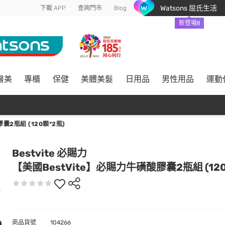
Watsons 屈氏生活
下載 APP
查詢門市
Blog
新登場!!
醫美
專櫃
保健
美體美髮
日用品
男性用品
運動
囊2瓶組 (120顆*2瓶)
Bestvite 必賜力
【美國BestVite】必賜力牛磺酸膠囊2瓶組 (120
商品貨號
104266