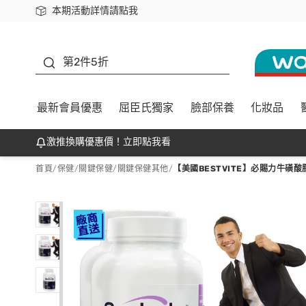
本期活動詳情請點我
下載app最高回饋$350
善存
第2件5折
最新會員優惠
屈臣氏獨家
臉部保養
化妝品
激推換購優惠價！立即點我看
首頁
/
保健
/
關鍵保健
/
關鍵保健其他
/
【美國BESTVITE】必賜力牛磺酸膠