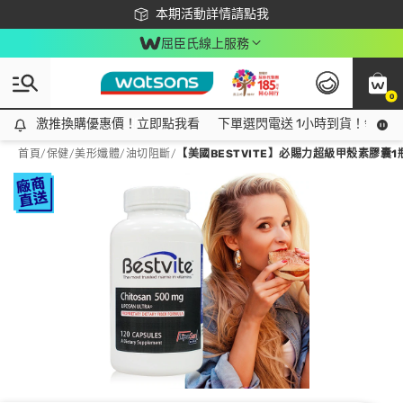
下載app最高回饋$350
本期活動詳情請點我
屈臣氏線上服務
0
激推換購優惠價！立即點我看
激推換購優惠價！立即點我看
下單選閃電送 1小時到貨！領神券
首頁
/
保健
/
美形孅體
/
油切阻斷
/
【美國BESTVITE】必賜力超級甲殼素膠囊1瓶 