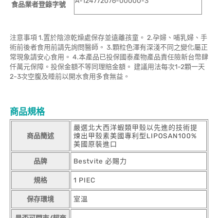
A-124772076-00000-3
食品業者登錄字號
注意事項 1.置於陰涼乾燥處保存並遠離孩童。 2.孕婦、哺乳婦、手
術前後者食用前請先詢問醫師。 3.顆粒色澤有深淺不同之變化屬正
常現象請安心食用。 4.本產品已投保國泰產物產品責任險新台幣肆
仟萬元保障。投保金額不等同理賠金額。 建議用法每次1-2顆一天
2-3次空腹及睡前以開水食用多食無益。
商品規格
嚴選北大西洋蝦類甲殼以先進的技術提
商品簡述
煉出甲殼素美國專利型LIPOSAN100%
美國原裝進口
品牌
Bestvite 必賜力
規格
1 PIEC
保存環境
室溫