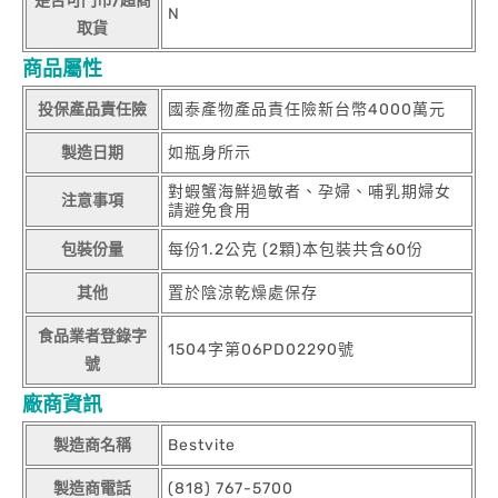
是否可門市/超商
N
取貨
商品屬性
投保產品責任險
國泰產物產品責任險新台幣4000萬元
製造日期
如瓶身所示
對蝦蟹海鮮過敏者、孕婦、哺乳期婦女
注意事項
請避免食用
包裝份量
每份1.2公克 (2顆)本包裝共含60份
其他
置於陰涼乾燥處保存
食品業者登錄字
1504字第06PD02290號
號
廠商資訊
製造商名稱
Bestvite
製造商電話
(818) 767-5700