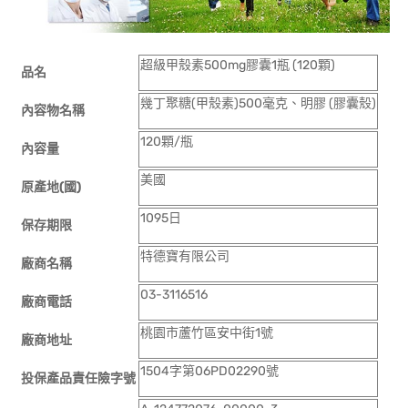
超級甲殼素500mg膠囊1瓶 (120顆)
品名
幾丁聚糖(甲殼素)500毫克、明膠 (膠囊殼)
內容物名稱
120顆/瓶
內容量
美國
原產地(國)
1095日
保存期限
特德寶有限公司
廠商名稱
03-3116516
廠商電話
桃園市蘆竹區安中街1號
廠商地址
1504字第06PD02290號
投保產品責任險字號