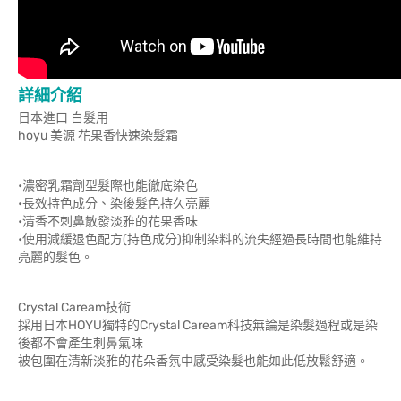
詳細介紹
日本進口 白髮用
hoyu 美源 花果香快速染髮霜
•濃密乳霜劑型髮際也能徹底染色
•長效持色成分、染後髮色持久亮麗
•清香不刺鼻散發淡雅的花果香味
•使用減緩退色配方(持色成分)抑制染料的流失經過長時間也能維持
亮麗的髮色。
Crystal Caream技術
採用日本HOYU獨特的Crystal Caream科技無論是染髮過程或是染
後都不會產生刺鼻氣味
被包圍在清新淡雅的花朵香氛中感受染髮也能如此低放鬆舒適。