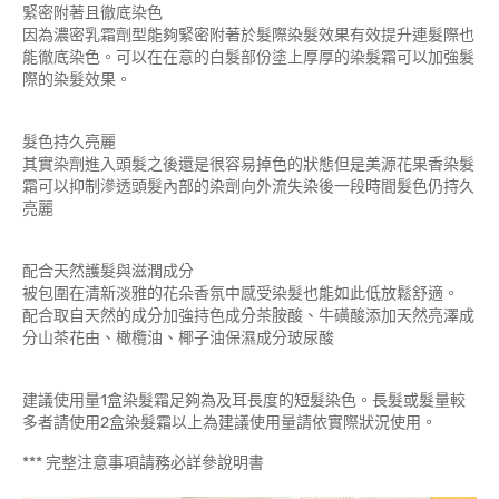
緊密附著且徹底染色
因為濃密乳霜劑型能夠緊密附著於髮際染髮效果有效提升連髮際也
能徹底染色。可以在在意的白髮部份塗上厚厚的染髮霜可以加強髮
際的染髮效果。
髮色持久亮麗
其實染劑進入頭髮之後還是很容易掉色的狀態但是美源花果香染髮
霜可以抑制滲透頭髮內部的染劑向外流失染後一段時間髮色仍持久
亮麗
配合天然護髮與滋潤成分
被包圍在清新淡雅的花朵香氛中感受染髮也能如此低放鬆舒適。
配合取自天然的成分加強持色成分茶胺酸、牛磺酸添加天然亮澤成
分山茶花由、橄欖油、椰子油保濕成分玻尿酸
建議使用量1盒染髮霜足夠為及耳長度的短髮染色。長髮或髮量較
多者請使用2盒染髮霜以上為建議使用量請依實際狀況使用。
*** 完整注意事項請務必詳參說明書