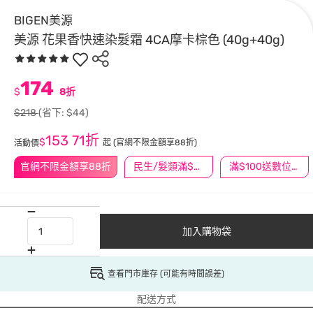
BIGEN美源
美源 花果香快速染髮霜 4CA摩卡棕色 (40g+40g)
174
$
8折
$218
(省下: $44)
153
71折
$
起
(官網不限金額享88折)
活動價
官網不限金額享88折
民生/髮類滿$388送舒潔冰巾
滿$100送數位印花
加入購物袋
查看門市庫存 (可能有時間誤差)
配送方式