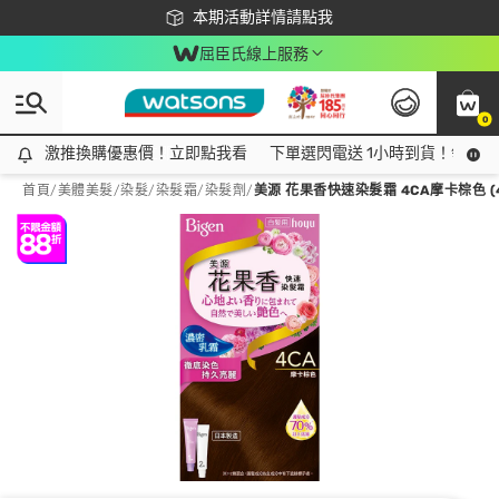
下載app最高回饋$350
本期活動詳情請點我
屈臣氏線上服務
0
激推換購優惠價！立即點我看
激推換購優惠價！立即點我看
下單選閃電送 1小時到貨！領神券
首頁
/
美體美髮
/
染髮
/
染髮霜/染髮劑
/
美源 花果香快速染髮霜 4CA摩卡棕色 (4