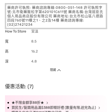
藥商許可執照: 藥商諮詢專線:0800-051-148 許可執照字
號:北市衛藥販松字第620101C611號 藥商名稱:台灣屈臣氏
個人用品商店股份有限公司 藥商地址:台北市松山區八德路
四段760號11樓之1、之2及14樓 藥商諮詢專線:
(02)27421234
How To Store
室溫
寬
8.5
高
16.2
深
4.8
隱藏
優惠活動: (7)
★不限金額享88折★
買民生/髮類用品滿$388即贈好禮 (數量有限,送完為止)