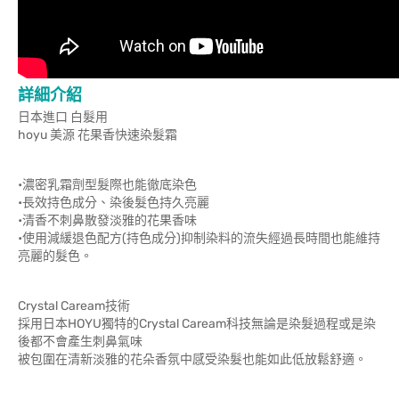
詳細介紹
日本進口 白髮用
hoyu 美源 花果香快速染髮霜
•濃密乳霜劑型髮際也能徹底染色
•長效持色成分、染後髮色持久亮麗
•清香不刺鼻散發淡雅的花果香味
•使用減緩退色配方(持色成分)抑制染料的流失經過長時間也能維持
亮麗的髮色。
Crystal Caream技術
採用日本HOYU獨特的Crystal Caream科技無論是染髮過程或是染
後都不會產生刺鼻氣味
被包圍在清新淡雅的花朵香氛中感受染髮也能如此低放鬆舒適。