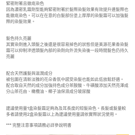
緊密附著且徹底染色
因為濃密乳霜劑型能夠緊密附著於髮際染髮效果有效提升連髮際也
能徹底染色。可以在在意的白髮部份塗上厚厚的染髮霜可以加強髮
際的染髮效果。
髮色持久亮麗
其實染劑進入頭髮之後還是很容易掉色的狀態但是美源花果香染髮
霜可以抑制滲透頭髮內部的染劑向外流失染後一段時間髮色仍持久
亮麗
配合天然護髮與滋潤成分
被包圍在清新淡雅的花朵香氛中感受染髮也能如此低放鬆舒適。
配合取自天然的成分加強持色成分茶胺酸、牛磺酸添加天然亮澤成
分山茶花由、橄欖油、椰子油保濕成分玻尿酸
建議使用量1盒染髮霜足夠為及耳長度的短髮染色。長髮或髮量較
多者請使用2盒染髮霜以上為建議使用量請依實際狀況使用。
*** 完整注意事項請務必詳參說明書