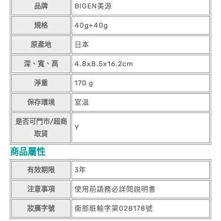
品牌
BIGEN美源
規格
40g+40g
原產地
日本
深、寬、高
4.8x8.5x16.2cm
淨重
170 g
保存環境
室溫
是否可門市/超商
Y
取貨
商品屬性
有效期限
3年
注意事項
使用前請務必詳閱說明書
妝廣字號
衛部粧輸字第028178號