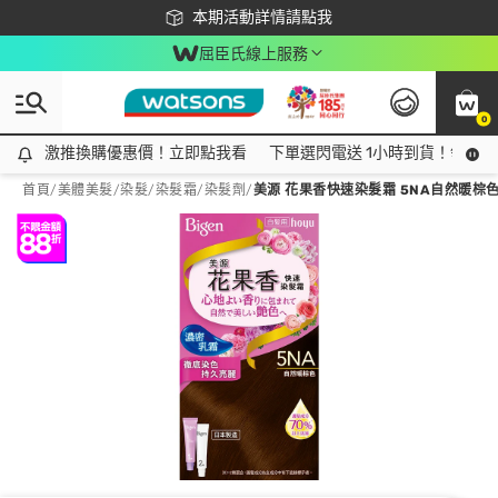
下載app最高回饋$350
本期活動詳情請點我
屈臣氏線上服務
0
激推換購優惠價！立即點我看
激推換購優惠價！立即點我看
下單選閃電送 1小時到貨！領神券
首頁
/
美體美髮
/
染髮
/
染髮霜/染髮劑
/
美源 花果香快速染髮霜 5NA自然暖棕色 (