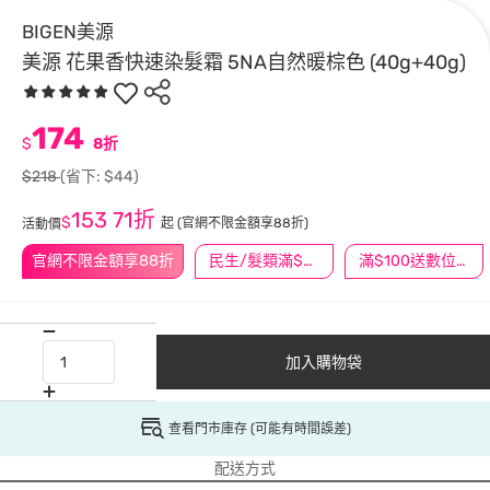
BIGEN美源
美源 花果香快速染髮霜 5NA自然暖棕色 (40g+40g)
174
$
8折
$218
(省下: $44)
153
71折
$
起
(官網不限金額享88折)
活動價
官網不限金額享88折
民生/髮類滿$388送舒潔冰巾
滿$100送數位印花
加入購物袋
查看門市庫存 (可能有時間誤差)
配送方式