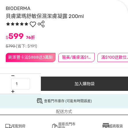
BIODERMA
貝膚黛瑪舒敏保濕潔膚凝露 200ml
599
$
76折
$790
(省下: $191)
刷滙豐卡滿$888送3萬點
醫美/護膚滿$1200送$200
滿$100
加入購物袋
查看門市庫存 (可能有時間誤差)
配送方式
屈臣氏門市
宅配到府
超商取貨