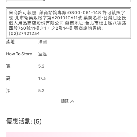
藥商許可執照: 藥商諮詢專線:0800-051-148 許可執照字
號:北市衛藥販松字第620101C611號 藥商名稱:台灣屈臣氏
個人用品商店股份有限公司 藥商地址:台北市松山區八德路
四段760號11樓之1、之2及14樓 藥商諮詢專線:
(02)27421234
產地
法國
How To Store
室溫
寬
5.2
高
17.3
深
5.2
隱藏
優惠活動: (5)