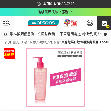
下載app最高回饋$350
本期活動詳情請點我
屈臣氏線上服務
0
激推換購優惠價！立即點我看
激推換購優惠價！立即點我看
下單選閃電送 1小時到貨！領神券
首頁
/
醫美
/
清潔 / 卸妝
/
卸妝乳/油/凝露
/
貝膚黛瑪舒敏保濕潔膚凝露 200ML