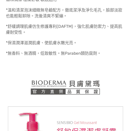
*溫和清潔泡沫細緻無皂鹼配方，徹底潔淨及淨化毛孔，臉部淡妝
也能輕鬆卸除。洗後清爽不緊繃。
*舒緩調理肌膚仿生修護專利(DAFTM)，強化肌膚防禦力、提高肌
膚耐受性。
*保濕潤澤滋潤肌膚、使肌膚水嫩光亮。
*無香料、無酒精，低致敏性。無Paraben類防腐劑。