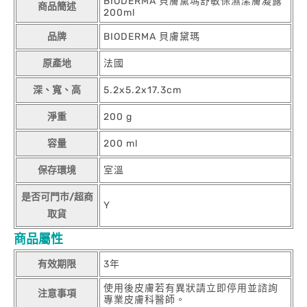
BIODERMA 貝膚黛瑪舒敏保濕潔膚凝露
商品簡述
200ml
品牌
BIODERMA 貝膚黛瑪
原產地
法國
深、寬、高
5.2x5.2x17.3cm
淨重
200 g
容量
200 ml
保存環境
室溫
是否可門市/超商
Y
取貨
商品屬性
有效期限
3年
使用後皮膚若有異狀請立即停用並諮詢
注意事項
專業皮膚科醫師。