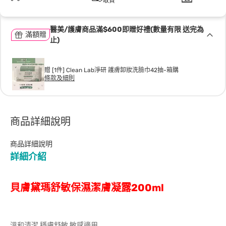
取貨
醫美/護膚商品滿$600即贈好禮(數量有限 送完為
滿額贈
止)
贈 [1件] Clean Lab淨研 護膚卸妝洗臉巾42抽-箱購
條款及細則
商品詳細說明
商品詳細說明
詳細介紹
貝膚黛瑪舒敏保濕潔膚凝露200ml
溫和清潔 穩膚舒敏 敏感適用