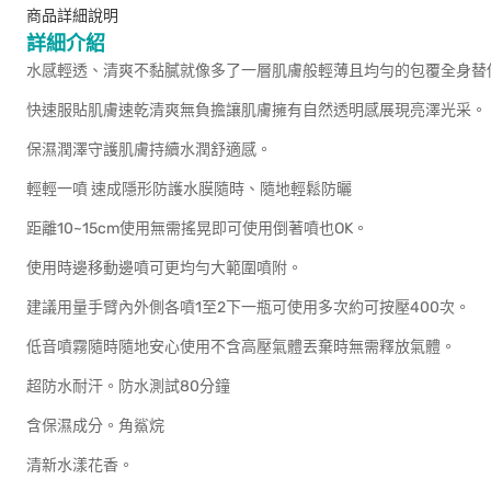
商品詳細說明
詳細介紹
水感輕透、清爽不黏膩就像多了一層肌膚般輕薄且均勻的包覆全身替
快速服貼肌膚速乾清爽無負擔讓肌膚擁有自然透明感展現亮澤光采。
保濕潤澤守護肌膚持續水潤舒適感。
輕輕一噴 速成隱形防護水膜隨時、隨地輕鬆防曬
距離10~15cm使用無需搖晃即可使用倒著噴也OK。
使用時邊移動邊噴可更均勻大範圍噴附。
建議用量手臂內外側各噴1至2下一瓶可使用多次約可按壓400次。
低音噴霧隨時隨地安心使用不含高壓氣體丟棄時無需釋放氣體。
超防水耐汗。防水測試80分鐘
含保濕成分。角鯊烷
清新水漾花香。