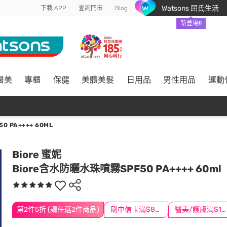
Watsons 屈氏生活
下載 APP
查詢門市
Blog
新登場!!
醫美
專櫃
保健
美體美髮
日用品
男性用品
運動
 PA++++ 60ML
Biore 蜜妮
Biore含水防曬水珠噴霧SPF50 PA++++ 60ml
第2件5折 (請任選2件商品)
刷中信卡滿$888送3萬點
醫美/護膚滿$1200送$200