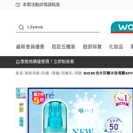
本期活動詳情請點我
下載app最高回饋$350
K beauty
Lilyeve
最新會員優惠
屈臣氏獨家
臉部保養
化妝品
激推換購優惠價！立即點我看
首頁
/
臉部保養
/
防曬 /隔離
/
防曬乳/噴霧
/
BIORE含水防曬水珠噴霧SPF50