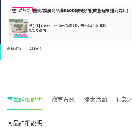
滿額贈
醫美/護膚商品滿$600即贈好禮(數量有限 送完為止)
贈 [1件] Clean Lab淨研 護膚卸妝洗臉巾42抽-箱購
條款及細則
商品貨號
268619
商品詳細說明
廠商資訊
優惠活動
付款
商品詳細說明