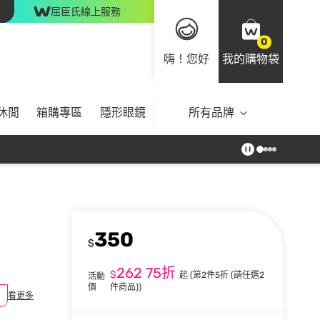
屈臣氏線上服務
0
嗨！您好
我的購物袋
休閒
箱購專區
隱形眼鏡
所有品牌
350
$
262
75折
$
起
(第2件5折 (請任選2
活動
價
件商品))
看更多