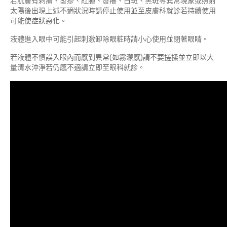
若肌膚有刺痛、發疹、紅腫、發癢、白斑、黑斑等異常現象或照射
太陽後出現上述不適狀況時請停止使用並至皮膚科就診若持續使用
可能使症狀惡化。
液體進入眼中可能引起刺激卸除眼粧時請小心使用並閉著眼睛。
若液體不慎誤入眼內而感到異常(如霧濛感)請不要搓揉並立即以大
量清水沖淨若仍感不適請立即至眼科就診。