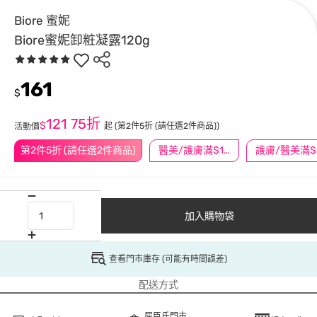
Biore 蜜妮
Biore蜜妮卸粧凝露120g
161
$
121
75折
$
起
(第2件5折 (請任選2件商品))
活動價
第2件5折 (請任選2件商品)
醫美/護膚滿$1200送$200
護
加入購物袋
查看門市庫存 (可能有時間誤差)
配送方式
屈臣氏門市