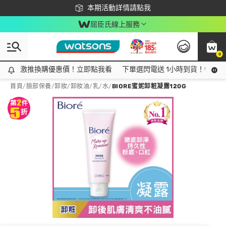
下載app最高回饋$350
本期活動詳情請點我
屈臣氏線上服務
0
激推換購優惠價！立即點我看
激推換購優惠價！立即點我看
下單選閃電送 1小時到貨！領神券
首頁
/
臉部保養
/
卸妝
/
卸妝油/乳/水
/
BIORE蜜妮卸粧凝露120G