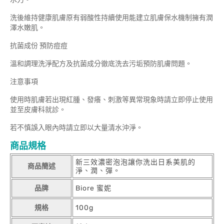
洗後維持健康肌膚原有弱酸性持續使用能建立肌膚保水機制擁有潤
澤水嫩肌。
抗菌成份 預防痘痘
溫和調理洗淨配方及抗菌成分徹底洗去污垢預防肌膚問題。
注意事項
使用時肌膚若出現紅腫、發癢、刺激等異常現象時請立即停止使用
並至皮膚科就診。
若不慎誤入眼內時請立即以大量清水沖淨。
商品規格
新三效濃密泡泡讓你洗出日系美肌的
商品簡述
淨、潤、彈。
品牌
Biore 蜜妮
規格
100g