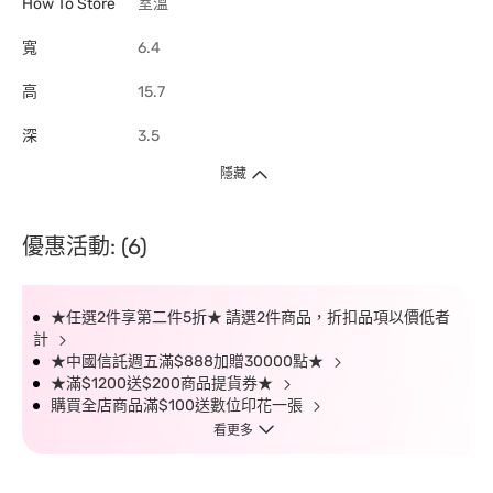
How To Store
室溫
寬
6.4
高
15.7
深
3.5
隱藏
優惠活動: (6)
★任選2件享第二件5折★ 請選2件商品，折扣品項以價低者
計
★中國信託週五滿$888加贈30000點★
★滿$1200送$200商品提貨券★
購買全店商品滿$100送數位印花一張
看更多