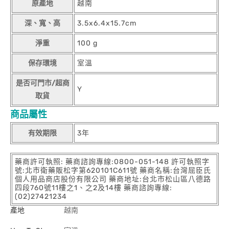
原產地
越南
深、寬、高
3.5x6.4x15.7cm
淨重
100 g
保存環境
室溫
是否可門市/超商
Y
取貨
商品屬性
有效期限
3年
藥商許可執照: 藥商諮詢專線:0800-051-148 許可執照字
號:北市衛藥販松字第620101C611號 藥商名稱:台灣屈臣氏
個人用品商店股份有限公司 藥商地址:台北市松山區八德路
四段760號11樓之1、之2及14樓 藥商諮詢專線:
(02)27421234
產地
越南