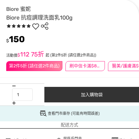
Biore 蜜妮
Biore 抗痘調理洗面乳100g
150
$
112
75折
$
起
(第2件5折 (請任選2件商品))
活動價
第2件5折 (請任選2件商品)
刷中信卡滿$888送3萬點
加入購物袋
查看門市庫存 (可能有時間誤差)
配送方式
屈臣氏門市