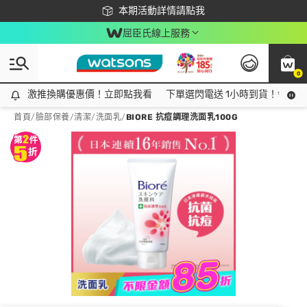
下載app最高回饋$350
本期活動詳情請點我
屈臣氏線上服務
0
激推換購優惠價！立即點我看
激推換購優惠價！立即點我看
下單選閃電送 1小時到貨！領神券
首頁
/
臉部保養
/
清潔
/
洗面乳
/
BIORE 抗痘調理洗面乳100G