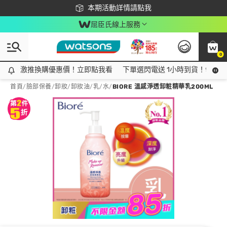
下載app最高回饋$350
本期活動詳情請點我
屈臣氏線上服務
0
激推換購優惠價！立即點我看
激推換購優惠價！立即點我看
下單選閃電送 1小時到貨！領神券
首頁
/
臉部保養
/
卸妝
/
卸妝油/乳/水
/
BIORE 溫感淨透卸粧精華乳200ML