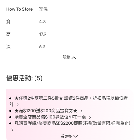
How To Store
室溫
寬
4.3
高
17.9
深
6.3
隱藏
優惠活動: (5)
★任選2件享第二件5折★ 請選2件商品，折扣品項以價低者
計
★滿$1200送$200商品提貨券★
購買全店商品滿$100送數位印花一張
凡購買護膚/醫美商品滿$2200即贈好禮(數量有限,送完為止)
看更多