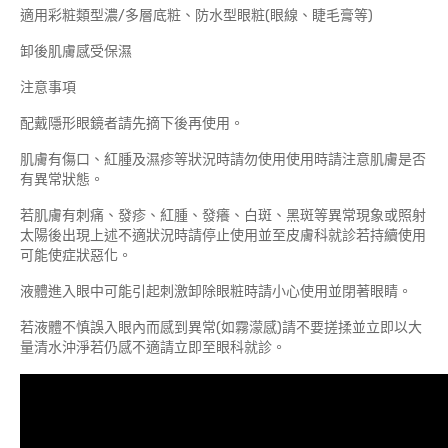
適用彩粧類型濃/多層底粧、防水型眼粧(眼線、睫毛膏等)
卸後肌膚感受保濕
注意事項
配戴隱形眼鏡者請先摘下後再使用。
肌膚有傷口、紅腫及濕疹等狀況時請勿使用使用時請注意肌膚是否
有異常狀態。
若肌膚有刺痛、發疹、紅腫、發癢、白斑、黑斑等異常現象或照射
太陽後出現上述不適狀況時請停止使用並至皮膚科就診若持續使用
可能使症狀惡化。
液體進入眼中可能引起刺激卸除眼粧時請小心使用並閉著眼睛。
若液體不慎誤入眼內而感到異常(如霧濛感)請不要搓揉並立即以大
量清水沖淨若仍感不適請立即至眼科就診。