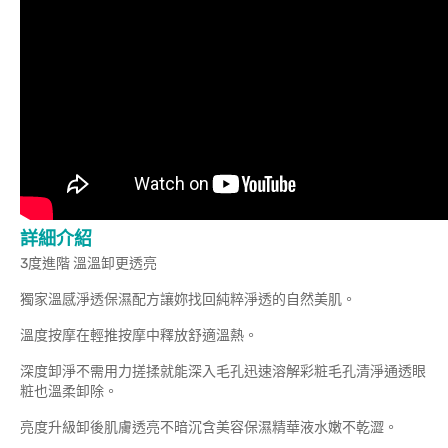
詳細介紹
3度進階 溫溫卸更透亮
獨家溫感淨透保濕配方讓妳找回純粹淨透的自然美肌。
溫度按摩在輕推按摩中釋放舒適溫熱。
深度卸淨不需用力搓揉就能深入毛孔迅速溶解彩粧毛孔清淨通透眼
粧也溫柔卸除。
亮度升級卸後肌膚透亮不暗沉含美容保濕精華液水嫩不乾澀。