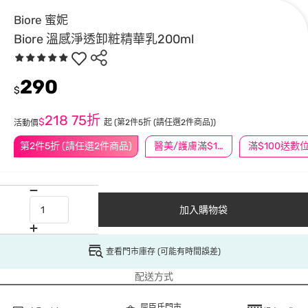
Biore 蜜妮
Biore 溫感淨透卸粧精華乳200ml
290
$
218
75折
$
起
(第2件5折 (請任選2件商品))
活動價
第2件5折 (請任選2件商品)
醫美/護膚滿$1200送$200
加入購物袋
查看門市庫存 (可能有時間誤差)
配送方式
屈臣氏門市