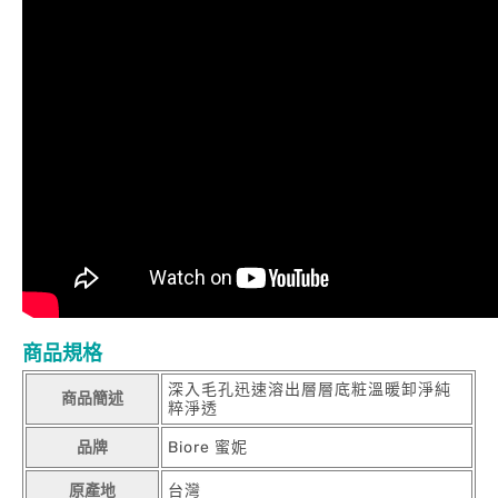
商品規格
深入毛孔迅速溶出層層底粧溫暖卸淨純
商品簡述
粹淨透
品牌
Biore 蜜妮
原產地
台灣