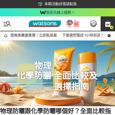
下載app最高回饋$350
本期活動詳情請點我
屈臣氏線上服務
0
Tag:
物理性防曬
1 item(s) found
激推換購優惠價！立即點我看
激推換購優惠價！立即點我看
下單選閃電送 1小時到貨！領神券
物理防曬跟化學防曬哪個好？全面比較指