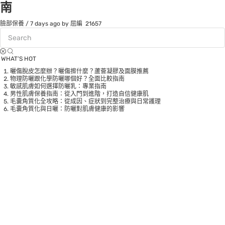
南
臉部保養
/
7 days ago
by 屈編
21657
WHAT’S HOT
曬傷脫皮怎麼辦？曬傷擦什麼？蘆薈凝膠及面膜推薦
物理防曬跟化學防曬哪個好？全面比較指南
敏感肌膚如何選擇防曬乳：專業指南
男性肌膚保養指南：從入門到進階，打造自信健康肌
毛囊角質化全攻略：從成因、症狀到完整治療與日常護理
毛囊角質化與日曬：防曬對肌膚健康的影響