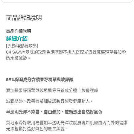
商品詳細說明
商品詳細說明
詳細介紹
[光透特潤唇頰盤]
04 SAVVY基底的玫瑰色調基礎不挑人搭配光澤質感展現草莓般粉
嫩水嫩減齡。
59%保濕成分含蘋果籽精華與玻尿酸
添加蘋果籽精華與玻尿酸等保養成分邊上妝邊護膚
滋潤雙唇、改善唇部細紋讓妝容越發健康動人。
半透明光澤不染唇、自由疊加、雙頰透出自然好氣色
質地柔滑好取用易疊加半透明光澤妝感展現如肌膚由內而外的健康
光澤輕鬆打造好氣色的原生美貌。