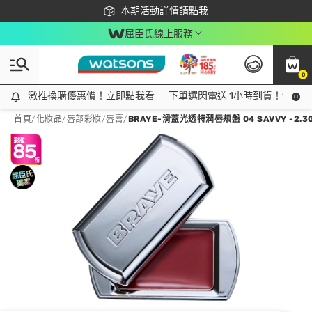
下載app最高回饋$350
本期活動詳情請點我
屈臣氏線上服務
0
激推換購優惠價！立即點我看
激推換購優惠價！立即點我看
下單選閃電送 1小時到貨！領神券
首頁
/
化妝品
/
唇部彩妝
/
唇膏
/
BRAYE-滑蓋光透特潤唇頰盤 04 SAVVY -2.3