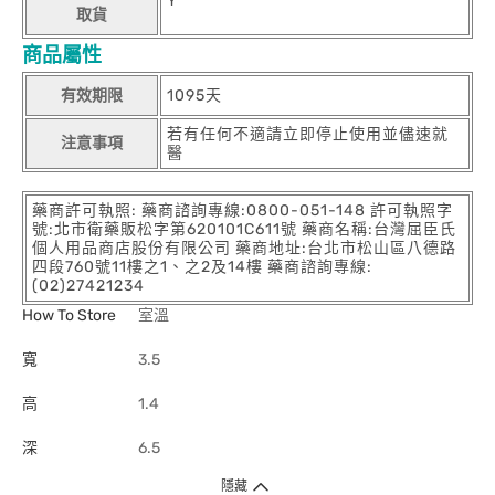
Y
取貨
商品屬性
有效期限
1095天
若有任何不適請立即停止使用並儘速就
注意事項
醫
藥商許可執照: 藥商諮詢專線:0800-051-148 許可執照字
號:北市衛藥販松字第620101C611號 藥商名稱:台灣屈臣氏
個人用品商店股份有限公司 藥商地址:台北市松山區八德路
四段760號11樓之1、之2及14樓 藥商諮詢專線:
(02)27421234
How To Store
室溫
寬
3.5
高
1.4
深
6.5
隱藏