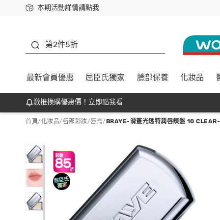
本期活動詳情請點我
下載app最高回饋$350
善存
第2件5折
最新會員優惠
屈臣氏獨家
臉部保養
化妝品
激推換購優惠價！立即點我看
首頁
/
化妝品
/
唇部彩妝
/
唇膏
/
BRAYE-滑蓋光透特潤唇頰盤 10 CLEAR-