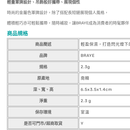
輕量軍牌設計、吊飾般好攜帶、展現個性
時尚的金屬色軍牌設計，除了搭配長短鏈展現個人風格，
體積輕巧亦可輕鬆攜帶，隨時補妝，讓BRAYE成為消費者的時髦夥伴
商品規格
商品簡述
輕盈保濕，打造閃光燈下
品牌
BRAYE
規格
2.3g
原產地
南韓
深、寬、高
6.5x3.5x1.4cm
淨重
2.3 g
保存環境
室溫
是否可門市/超商取貨
Y