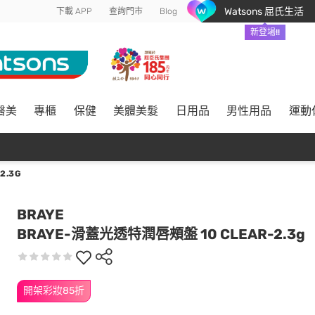
Watsons 屈氏生活
下載 APP
查詢門市
Blog
新登場!!
醫美
專櫃
保健
美體美髮
日用品
男性用品
運動
2.3G
BRAYE
BRAYE-滑蓋光透特潤唇頰盤 10 CLEAR-2.3g
開架彩妝85折