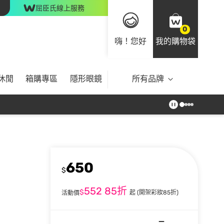
屈臣氏線上服務
0
嗨！您好
我的購物袋
休閒
箱購專區
隱形眼鏡
所有品牌
650
$
552
85折
$
起
(開架彩妝85折)
活動價