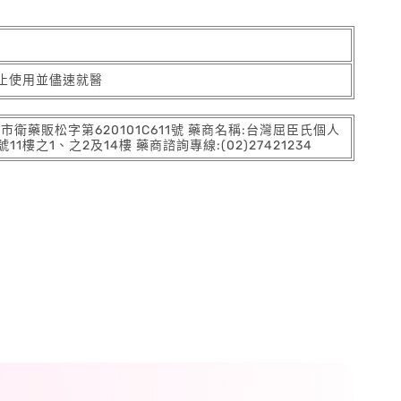
止使用並儘速就醫
:北市衛藥販松字第620101C611號 藥商名稱:台灣屈臣氏個人
之1、之2及14樓 藥商諮詢專線:(02)27421234