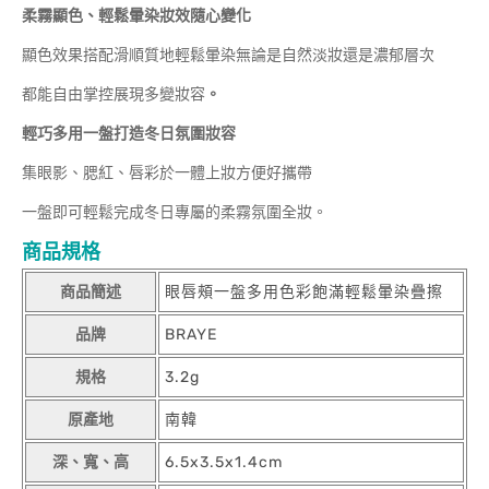
柔霧顯色、輕鬆暈染妝效隨心變化
顯色效果搭配滑順質地輕鬆暈染無論是自然淡妝還是濃郁層次
都能自由掌控展現多變妝容
。
輕巧多用一盤打造冬日氛圍妝容
集眼影、腮紅、唇彩於一體上妝方便好攜帶
一盤即可輕鬆完成冬日專屬的柔霧氛圍全妝。
商品規格
商品簡述
眼唇頰一盤多用色彩飽滿輕鬆暈染疊擦
品牌
BRAYE
規格
3.2g
原產地
南韓
深、寬、高
6.5x3.5x1.4cm