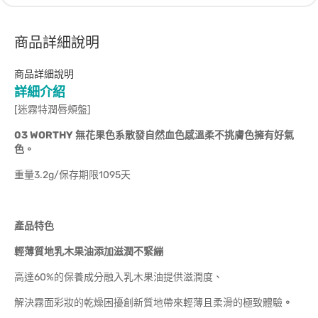
商品詳細說明
商品詳細說明
詳細介紹
[迷霧特潤唇頰盤]
03 WORTHY 無花果色系散發自然血色感溫柔不挑膚色擁有好氣
色。
重量3.2g/保存期限1095天
產品特色
輕薄質地乳木果油添加滋潤不緊繃
高達60%的保養成分融入乳木果油提供滋潤度、
解決霧面彩妝的乾燥困擾創新質地帶來輕薄且柔滑的極致體驗
。