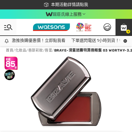
下載app最高回饋$350
本期活動詳情請點我
屈臣氏線上服務
0
激推換購優惠價！立即點我看
激推換購優惠價！立即點我看
下單選閃電送 1小時到貨！領神券
首頁
/
化妝品
/
唇部彩妝
/
唇膏
/
BRAYE-滑蓋迷霧特潤唇頰盤 03 WORTHY-3.