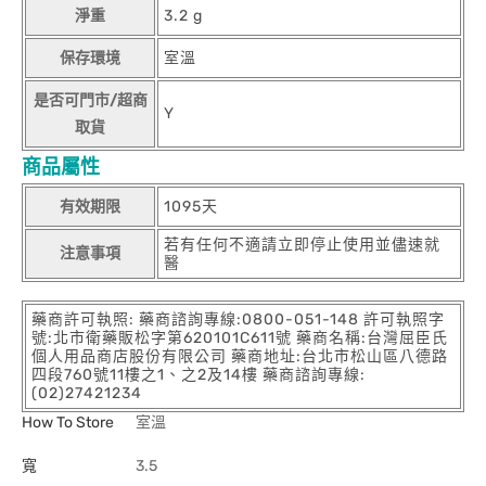
淨重
3.2 g
保存環境
室溫
是否可門市/超商
Y
取貨
商品屬性
有效期限
1095天
若有任何不適請立即停止使用並儘速就
注意事項
醫
藥商許可執照: 藥商諮詢專線:0800-051-148 許可執照字
號:北市衛藥販松字第620101C611號 藥商名稱:台灣屈臣氏
個人用品商店股份有限公司 藥商地址:台北市松山區八德路
四段760號11樓之1、之2及14樓 藥商諮詢專線:
(02)27421234
How To Store
室溫
寬
3.5