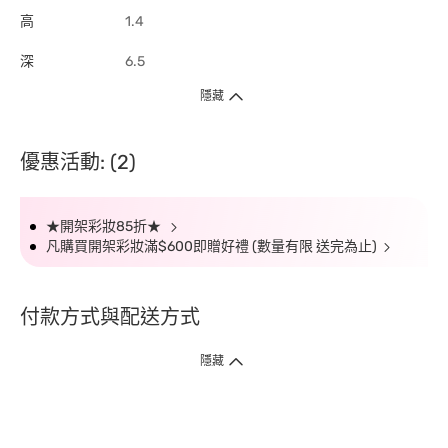
高
1.4
深
6.5
隱藏
優惠活動: (2)
★開架彩妝85折★
凡購買開架彩妝滿$600即贈好禮 (數量有限 送完為止)
付款方式與配送方式
隱藏