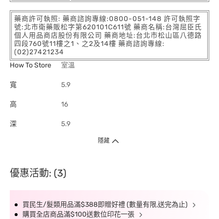
藥商許可執照: 藥商諮詢專線:0800-051-148 許可執照字
號:北市衛藥販松字第620101C611號 藥商名稱:台灣屈臣氏
個人用品商店股份有限公司 藥商地址:台北市松山區八德路
四段760號11樓之1、之2及14樓 藥商諮詢專線:
(02)27421234
How To Store
室溫
寬
5.9
高
16
深
5.9
隱藏
優惠活動: (3)
買民生/髮類用品滿$388即贈好禮 (數量有限,送完為止)
購買全店商品滿$100送數位印花一張