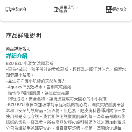
屈臣氏門市
宅配到府
超商取貨
取貨
商品詳細說明
商品詳細說明
詳細介紹
BZU BZU 小淑女 洗顏慕斯
-專為4歲以上孩子設計的柔軟慕斯，輕輕洗走髒汙與油光，保留水
潤健康小臉蛋。
-益生元守護小肌膚的天然防護力
-Aquaxyl™長效補水，告別乾乾癢癢
-維他命 B舒緩肌膚，讓臉蛋更亮麗
-綿密泡泡，安全溫和，讓洗臉變成每天開心的小小保養
-BZU BZU 來自新加坡秉持家庭呵護的初心為亞洲寶寶敏感肌研發
溫和且安全的護膚品。無酒精、無色素、經皮膚科醫師測試每一次
使用都是安心守護。我們相信呵護寶寶肌膚的每一滴產品都應該像
媽媽的懷抱一樣溫柔。所有產品皆經皮膚科醫師測試無添加刺激成
分只為讓新手爸媽更安心、讓寶寶更舒適。從第一滴開始守護每一