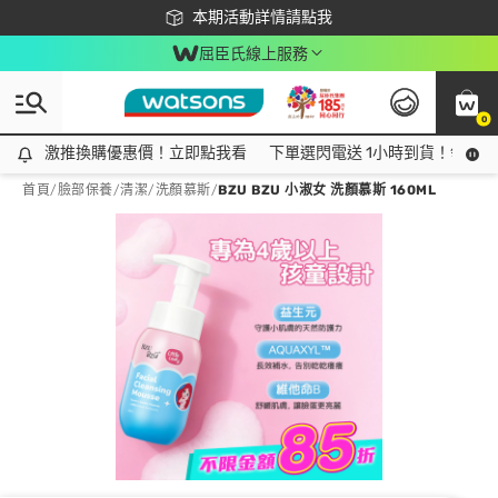
下載app最高回饋$350
本期活動詳情請點我
屈臣氏線上服務
0
激推換購優惠價！立即點我看
激推換購優惠價！立即點我看
下單選閃電送 1小時到貨！領神券
首頁
/
臉部保養
/
清潔
/
洗顏慕斯
/
BZU BZU 小淑女 洗顏慕斯 160ML