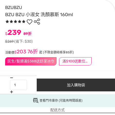
BZUBZU
BZU BZU 小淑女 洗顏慕斯 160ml
239
$
89折
$269
(省下: $30)
203
76折
$
起
(不限金額結帳享85折)
活動價
民生/髮類滿$388送舒潔冰巾
滿$100送數位印花
加入購物袋
查看門市庫存 (可能有時間誤差)
配送方式