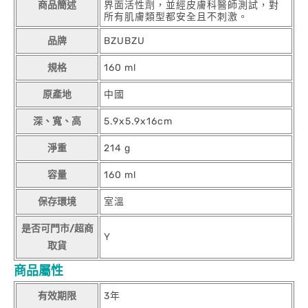
商品簡述
界面活性劑，並經皮膚科醫師測試，對
所有肌膚類型都安全且不刺激。
品牌
BZUBZU
規格
160 ml
原產地
中國
深、寬、高
5.9x5.9x16cm
淨重
214 g
容量
160 ml
保存環境
室溫
是否可門市/超商
Y
取貨
商品屬性
有效期限
3年