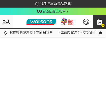
下載app最高回饋$350
本期活動詳情請點我
屈臣氏線上服務
0
激推換購優惠價！立即點我看
激推換購優惠價！立即點我看
下單選閃電送 1小時到貨！領神券