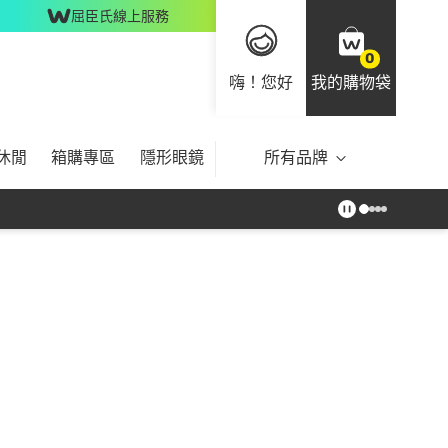
屈臣氏線上服務
0
嗨！您好
我的購物袋
休閒
箱購專區
隱形眼鏡
所有品牌