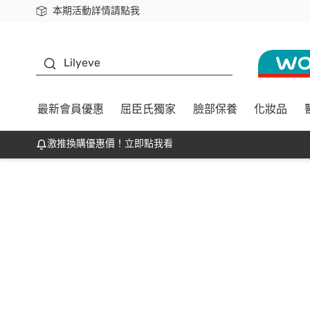
本期活動詳情請點我
下載app最高回饋$350
K beauty
Lilyeve
最新會員優惠
屈臣氏獨家
臉部保養
化妝品
激推換購優惠價！立即點我看