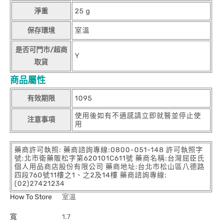
淨重
25 g
保存環境
室溫
是否可門市/超商
Y
取貨
商品屬性
有效期限
1095
使用後如有不適感請立即就醫並停止使
注意事項
用
藥商許可執照: 藥商諮詢專線:0800-051-148 許可執照字
號:北市衛藥販松字第620101C611號 藥商名稱:台灣屈臣氏
個人用品商店股份有限公司 藥商地址:台北市松山區八德路
四段760號11樓之1、之2及14樓 藥商諮詢專線:
(02)27421234
How To Store
室溫
寬
1.7