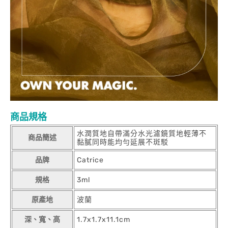
商品規格
水潤質地自帶滿分水光濾鏡質地輕薄不
商品簡述
黏膩同時能均勻延展不斑駁
品牌
Catrice
規格
3ml
原產地
波蘭
深、寬、高
1.7x1.7x11.1cm