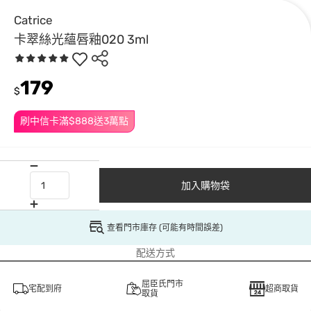
Catrice
卡翠絲光蘊唇釉020 3ml
179
$
刷中信卡滿$888送3萬點
加入購物袋
查看門市庫存 (可能有時間誤差)
配送方式
屈臣氏門市
宅配到府
超商取貨
取貨