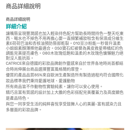
商品詳細說明
商品詳細說明
詳細介紹
讓嘴唇呈現豐潤感也加入輕染持色配方幫助長時間持色一整天吃東
西、喝水也不掉色不用再擔心要一直頻繁補妝啦含有保濕成分維生
素E荷荷巴油和杏核油預防唇部乾裂。010豆沙粉能一秒晉升溫柔
小姐姐素顏薄擦他最適合。050寶石紅被譽為黃皮救星帶橘紅的色
調能完美提亮膚色。080木玫瑰低飽和溫柔的木玫瑰色慵懶魅力絕
對沒人能抗拒。
CATRICE來自德國的彩妝品牌創作靈感來自於世界各地時尚首都結
合時尚伸展台商品選擇豐富風格簡約摩登。
優質的產品品質85%來自歐洲生產製造所有製造過程均符合國際化
妝品標準我們秉持愛護地球、愛護動物
所有商品皆不作動物性實驗純素。讓你可以安心使用。
精巧且富有質感的設計加上大膽的色彩搭配完美覆蓋力及高度顯色
是產品特色。
與您一同享受生活的純粹喜悅享受鼓舞人心的美麗-富有感染力且
多層面的彩妝品牌。