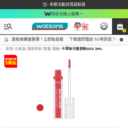
下載app最高回饋$350
本期活動詳情請點我
屈臣氏線上服務
0
激推換購優惠價！立即點我看
激推換購優惠價！立即點我看
下單選閃電送 1小時到貨！領神券
首頁
/
化妝品
/
唇部彩妝
/
唇蜜/唇釉
/
卡翠絲光蘊唇釉020 3ML