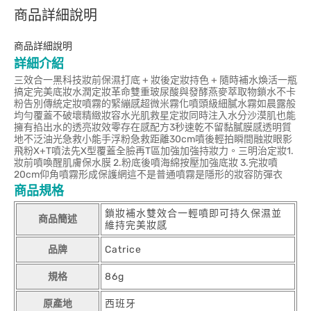
商品詳細說明
商品詳細說明
詳細介紹
三效合一黑科技妝前保濕打底 + 妝後定妝持色 + 隨時補水煥活一瓶
搞定完美底妝水潤定妝革命雙重玻尿酸與發酵燕麥萃取物鎖水不卡
粉告別傳統定妝噴霧的緊繃感超微米霧化噴頭級細膩水霧如晨露般
均勻覆蓋不破壞精緻妝容水光肌救星定妝同時注入水分沙漠肌也能
擁有掐出水的透亮妝效零存在感配方3秒速乾不留黏膩膜感透明質
地不泛油光急救小能手浮粉急救距離30cm噴後輕拍瞬間融妝眼影
飛粉X+T噴法先X型覆蓋全臉再T區加強加強持妝力。三明治定妝1.
妝前噴喚醒肌膚保水膜 2.粉底後噴海綿按壓加強底妝 3.完妝噴
20cm仰角噴霧形成保護網這不是普通噴霧是隱形的妝容防彈衣
商品規格
鎖妝補水雙效合一輕噴即可持久保濕並
商品簡述
維持完美妝感
品牌
Catrice
規格
86g
原產地
西班牙