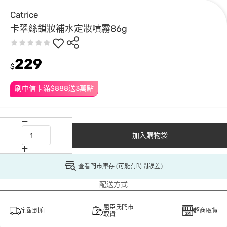
Catrice
卡翠絲鎖妝補水定妝噴霧86g
229
$
刷中信卡滿$888送3萬點
加入購物袋
查看門市庫存 (可能有時間誤差)
配送方式
屈臣氏門市
宅配到府
超商取貨
取貨