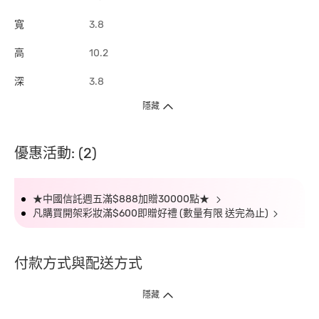
寬
3.8
高
10.2
深
3.8
隱藏
優惠活動: (2)
★中國信託週五滿$888加贈30000點★
凡購買開架彩妝滿$600即贈好禮 (數量有限 送完為止)
付款方式與配送方式
隱藏