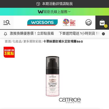
下載app最高回饋$350
本期活動詳情請點我
屈臣氏線上服務
0
激推換購優惠價！立即點我看
激推換購優惠價！立即點我看
下單選閃電送 1小時到貨！領神券
首頁
/
化妝品
/
更多開架彩妝
/
卡翠絲鎖妝補水定妝噴霧86G