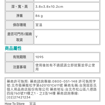
深、寬、高
3.8x3.8x10.2cm
淨重
86 g
保存環境
室溫
是否可門市/超商
Y
取貨
商品屬性
有效期限
1095
使用後如有不適感請立即就醫並停止使
注意事項
用
藥商許可執照: 藥商諮詢專線:0800-051-148 許可執照字
號:北市衛藥販松字第620101C611號 藥商名稱:台灣屈臣氏
個人用品商店股份有限公司 藥商地址:台北市松山區八德路
四段760號11樓之1、之2及14樓 藥商諮詢專線:
(02)27421234
How To Store
室溫