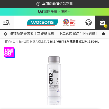
下載app最高回饋$350
本期活動詳情請點我
屈臣氏線上服務
0
激推換購優惠價！立即點我看
激推換購優惠價！立即點我看
下單選閃電送 1小時到貨！領神券
首頁
/
日用品
/
口腔保健
/
漱口水
/
CB12 WHITE淨味美白漱口水 250ML