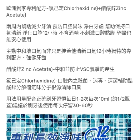
歐洲獨家專利配方-氯己定Chlorhexidine)+醋酸鋅Zinc
Acetate)
兩周內幫助減少牙漬 預防口腔異味 淨白牙齒 幫助保持口
氣清新 淨化口腔12小時 不含酒精 不刺激口腔黏膜 孕婦也
能安心使用
主動中和壞口氣而非只是掩蓋他清新口氣12小時獨特的專
利配方、強健牙齒
醋酸鋅Zinc Acetate)-中和並防止VSC氣體的產生
氯己定Chlorhexidine)-口腔內之殺菌、消毒、清潔輔助醋
酸鋅分解硫氣味分子根源清除口臭
用法用量
配合正確刷牙習慣每日1-2次每次10ml (約1/2瓶
蓋)建議於刷牙後使用每次停留30-60秒