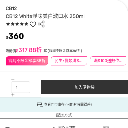
CB12
CB12 White淨味美白漱口水 250ml
360
$
317
88折
$
起
(官網不限金額享88折)
活動價
官網不限金額享88折
民生/髮類滿$388送舒潔冰巾
滿$100送數位印花
加入購物袋
查看門市庫存 (可能有時間誤差)
配送方式
屈臣氏門市