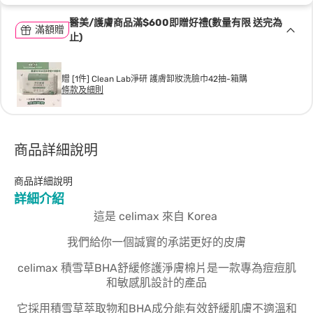
醫美/護膚商品滿$600即贈好禮(數量有限 送完為
滿額贈
止)
贈 [1件] Clean Lab淨研 護膚卸妝洗臉巾42抽-箱購
條款及細則
商品詳細說明
商品詳細說明
詳細介紹
這是 celimax 來自 Korea
我們給你一個誠實的承諾更好的皮膚
celimax 積雪草BHA舒緩修護淨膚棉片是一款專為痘痘肌
和敏感肌設計的產品
它採用積雪草萃取物和BHA成分能有效舒緩肌膚不適溫和