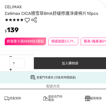
CELIMAX
Celimax CICA積雪草BHA舒緩修護淨膚棉片10pcs
139
$
刷滙豐卡滿$888送3萬點
精選面膜2入77折/3入66折
醫美/
加入購物袋
查看門市庫存 (可能有時間誤差)
配送方式
屈臣氏門市
宅配到府
超商取貨
取貨