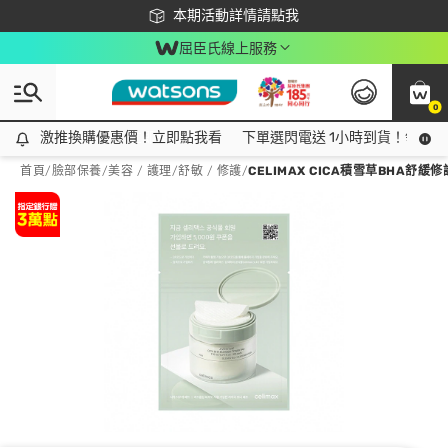
下載app最高回饋$350
本期活動詳情請點我
屈臣氏線上服務
0
激推換購優惠價！立即點我看
激推換購優惠價！立即點我看
下單選閃電送 1小時到貨！領神券
首頁
/
臉部保養
/
美容 / 護理
/
舒敏 / 修護
/
CELIMAX CICA積雪草BHA舒緩