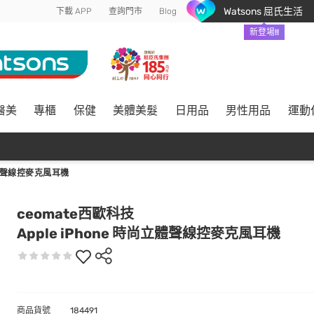
Watsons 屈氏生活
下載 APP
查詢門市
Blog
新登場!!
醫美
專櫃
保健
美體美髮
日用品
男性用品
運動
立體聲線控麥克風耳機
ceomate西歐科技
Apple iPhone 時尚立體聲線控麥克風耳機
商品貨號
184491