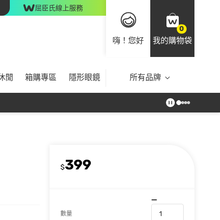
屈臣氏線上服務
0
嗨！您好
我的購物袋
休閒
箱購專區
隱形眼鏡
所有品牌
399
$
數量