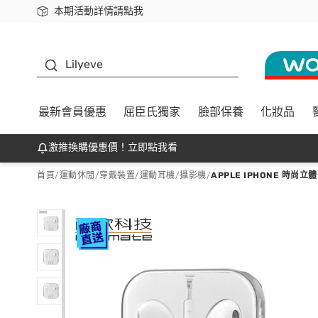
本期活動詳情請點我
下載app最高回饋$350
K beauty
Lilyeve
最新會員優惠
屈臣氏獨家
臉部保養
化妝品
激推換購優惠價！立即點我看
首頁
/
運動休閒
/
穿戴裝置
/
運動耳機/攝影機
/
APPLE IPHONE 時尚