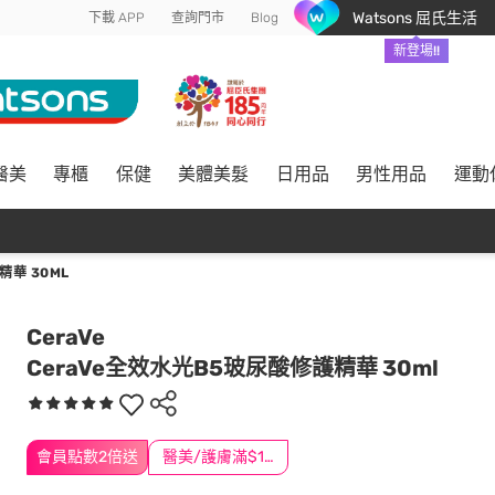
Watsons 屈氏生活
下載 APP
查詢門市
Blog
新登場!!
醫美
專櫃
保健
美體美髮
日用品
男性用品
運動
精華 30ML
CeraVe
CeraVe全效水光B5玻尿酸修護精華 30ml
會員點數2倍送
醫美/護膚滿$1200送$200