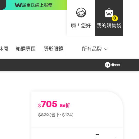
屈臣氏線上服務
0
嗨！您好
我的購物袋
休閒
箱購專區
隱形眼鏡
所有品牌
705
$
86折
$829
(省下: $124)