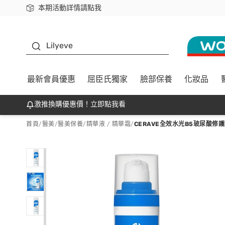
本期活動詳情請點我
下載app最高回饋$350
K beauty
Lilyeve
最新會員優惠
屈臣氏獨家
臉部保養
化妝品
激推換購優惠價！立即點我看
首頁
/
醫美
/
醫美保養
/
精華液 / 精華霜
/
CERAVE全效水光B5玻尿酸修護