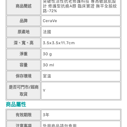
突破性活性抗老修護科技 專為敏感肌設
商品簡述
計 修護型抗痕A醇 臨床實證 撫平全臉紋
路-72%
品牌
CeraVe
原產地
法國
深、寬、高
3.5x3.5x11.7cm
淨重
30 g
容量
30 ml
保存環境
室溫
是否可門市/超商
Y
取貨
商品屬性
有效期限
3年
注意事項
外用商品請勿食用