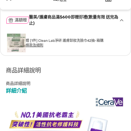
取貨
醫美/護膚商品滿$600即贈好禮(數量有限 送完為
滿額贈
止)
贈 [1件] Clean Lab淨研 護膚卸妝洗臉巾42抽-箱購
條款及細則
商品詳細說明
商品詳細說明
詳細介紹