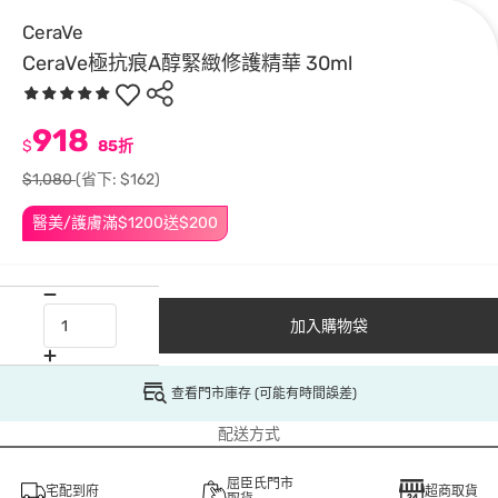
CeraVe
CeraVe極抗痕A醇緊緻修護精華 30ml
918
$
85折
$1,080
(省下: $162)
醫美/護膚滿$1200送$200
加入購物袋
查看門市庫存 (可能有時間誤差)
配送方式
屈臣氏門市
宅配到府
超商取貨