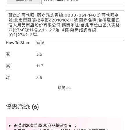
藥商許可執照: 藥商諮詢專線:0800-051-148 許可執照字
號:北市衛藥販松字第620101C611號 藥商名稱:台灣屈臣氏
個人用品商店股份有限公司 藥商地址:台北市松山區八德路
四段760號11樓之1、之2及14樓 藥商諮詢專線:
(02)27421234
How To Store
室溫
寬
3.5
高
11.7
深
3.5
隱藏
優惠活動: (6)
★滿$1200送$200商品提貨券★