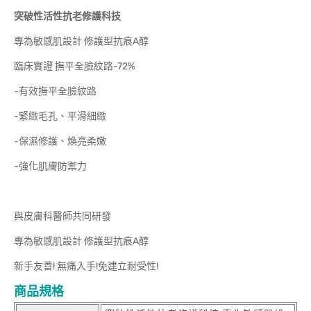
突破性活性抗老修護科技
專為敏感肌設計 修護型抗痕A醇
臨床實證 撫平全臉紋路-72%
-有效撫平全臉紋路
-緊緻毛孔、平滑細緻
-保濕修護、煥亮柔嫩
-強化肌膚防禦力
與皮膚科醫師共同研發
專為敏感肌設計 修護型抗痕A醇
新手友善! 無痛入手!免建立耐受性!
商品規格