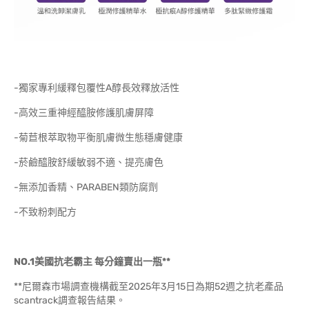
-獨家專利緩釋包覆性A醇長效釋放活性
-高效三重神經醯胺修護肌膚屏障
-菊苣根萃取物平衡肌膚微生態穩膚健康
-菸鹼醯胺舒緩敏弱不適、提亮膚色
-無添加香精、PARABEN類防腐劑
-不致粉刺配方
NO.1
美國抗老霸主
每分鐘賣出一瓶
**
**尼爾森市場調查機構截至2025年3月15日為期52週之抗老產品
scantrack調查報告結果。