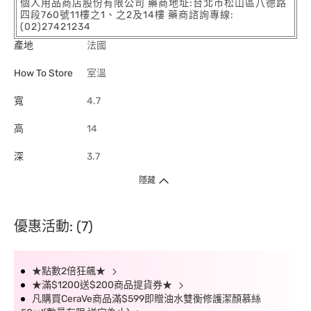
個人用品商店股份有限公司 藥商地址:台北市松山區八德路
四段760號11樓之1、之2及14樓 藥商諮詢專線:
(02)27421234
產地
法國
How To Store
室溫
寬
4.7
高
14
深
3.7
隱藏
優惠活動: (7)
★點數2倍狂飆★
★滿$1200送$200商品提貨券★
凡購買CeraVe商品滿$599即贈油水雙衡修護潔顏慕絲