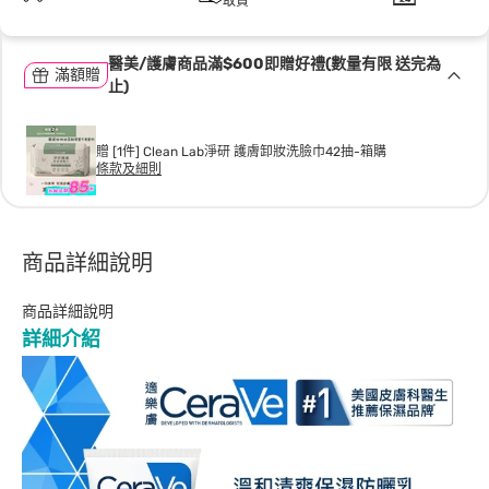
取貨
醫美/護膚商品滿$600即贈好禮(數量有限 送完為
滿額贈
止)
贈 [1件] Clean Lab淨研 護膚卸妝洗臉巾42抽-箱購
條款及細則
商品詳細說明
商品詳細說明
詳細介紹