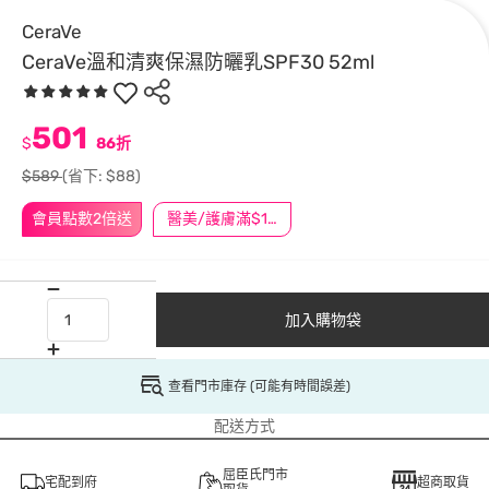
CeraVe
CeraVe溫和清爽保濕防曬乳SPF30 52ml
501
$
86折
$589
(省下: $88)
會員點數2倍送
醫美/護膚滿$1200送$200
加入購物袋
查看門市庫存 (可能有時間誤差)
配送方式
屈臣氏門市
宅配到府
超商取貨