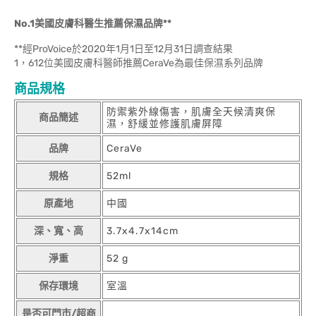
No.1美國皮膚科醫生推薦保濕品牌**
**經ProVoice於2020年1月1日至12月31日調查結果
1，612位美國皮膚科醫師推薦CeraVe為最佳保濕系列品牌
商品規格
防禦紫外線傷害，肌膚全天候清爽保
商品簡述
濕，舒緩並修護肌膚屏障
品牌
CeraVe
規格
52ml
原產地
中國
深、寬、高
3.7x4.7x14cm
淨重
52 g
保存環境
室溫
是否可門市/超商