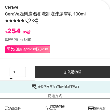
CeraVe
CeraVe適樂膚溫和洗卸泡沫潔膚乳 100ml
254
$
85折
$299
(省下: $45)
醫美/護膚滿$1200送$200
加入購物袋
查看門市庫存 (可能有時間誤差)
配送方式
屈臣氏門市
宅配到府
超商取貨