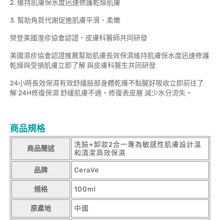
2. 維持肌膚保水度迅速修護乾燥肌膚
3. 幫助角質代謝促進肌膚平滑、柔嫩
榮登美國溼疹協會認證、皮膚科醫師共同研發
美國濕疹協會認證推薦幫助肌膚長效保濕維持肌膚保水度迅速修護
乾燥與受損肌膚立即了解 與皮膚科醫生共同研發
24小時長效保濕有效舒緩臉部身體乾癢不黏膩好吸收立即前往了
解 24H修復保濕 舒緩肌膚不適。修復表皮層 減少水分流失。
商品規格
洗臉+卸妝2合一專為敏感性肌膚設計溫
商品簡述
和清潔高效保濕
品牌
CeraVe
規格
100ml
原產地
中國