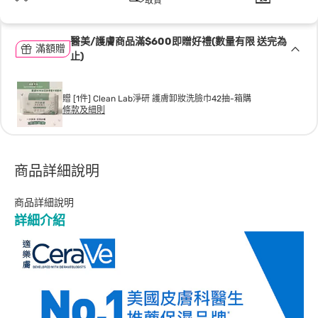
取貨
醫美/護膚商品滿$600即贈好禮(數量有限 送完為
滿額贈
止)
贈 [1件] Clean Lab淨研 護膚卸妝洗臉巾42抽-箱購
條款及細則
商品詳細說明
商品詳細說明
詳細介紹