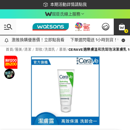
下載app最高回饋$350
本期活動詳情請點我
屈臣氏線上服務
0
激推換購優惠價！立即點我看
激推換購優惠價！立即點我看
下單選閃電送 1小時到貨！領神券
首頁
/
醫美
/
清潔 / 卸妝
/
洗面乳 / 慕斯
/
CERAVE適樂膚溫和洗卸泡沫潔膚乳 1