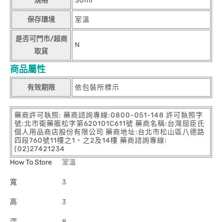
規格
30ml
保存環境
室溫
是否可門市/超商
N
取貨
商品屬性
有效期限
依包裝所標示
藥商許可執照: 藥商諮詢專線:0800-051-148 許可執照字
號:北市衛藥販松字第620101C611號 藥商名稱:台灣屈臣氏
個人用品商店股份有限公司 藥商地址:台北市松山區八德路
四段760號11樓之1、之2及14樓 藥商諮詢專線:
(02)27421234
How To Store
室溫
寬
3
高
3
深
8