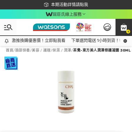
下載app最高回饋$350
本期活動詳情請點我
屈臣氏線上服務
0
激推換購優惠價！立即點我看
激推換購優惠價！立即點我看
下單選閃電送 1小時到貨！領神券
首頁
/
臉部保養
/
美容 / 護理
/
保濕 / 潤澤
/
茶覺-東方美人潤澤修護凝露 30ML