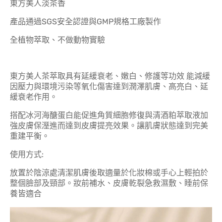
東方美人淡茶香
產品通過SGS安全認證與GMP規格工廠製作
全植物萃取、不做動物實驗
東方美人茶萃取具有延緩衰老、嫩白、修護等功效 能減緩
因壓力與環境污染等氧化傷害達到潤澤肌膚、高亮白、延
緩衰老作用。
搭配冰河海醣蛋白能促進角質細胞修復與清酒粕萃取液加
強皮膚保溼進而達到皮膚提亮效果。讓肌膚狀態達到完美
重建平衡。
使用方式:
放置於陰涼處清潔肌膚後取適量於化妝棉或手心上輕拍於
整個臉部及頸部。妝前補水、皮膚乾裂急救濕敷、睡前保
養皆適合