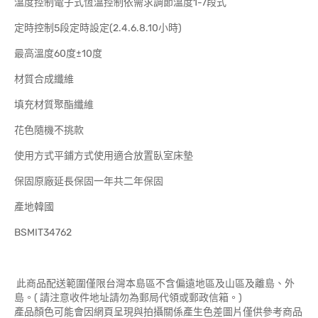
溫度控制電子式恆溫控制依需求調節溫度1-7段式
定時控制5段定時設定(2.4.6.8.10小時)
最高溫度60度±10度
材質合成纖維
填充材質聚酯纖維
花色隨機不挑款
使用方式平鋪方式使用適合放置臥室床墊
保固原廠延長保固一年共二年保固
產地韓國
BSMIT34762
此商品配送範圍僅限台灣本島區不含偏遠地區及山區及離島、外
島。( 請注意收件地址請勿為郵局代領或郵政信箱。)
產品顏色可能會因網頁呈現與拍攝關係產生色差圖片僅供參考商品