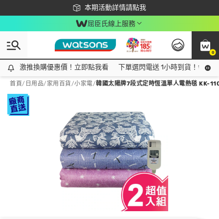
下載app最高回饋$350
本期活動詳情請點我
屈臣氏線上服務
0
激推換購優惠價！立即點我看
激推換購優惠價！立即點我看
下單選閃電送 1小時到貨！領神券
首頁
/
日用品
/
家用百貨
/
小家電
/
韓國太陽牌7段式定時恆溫單人電熱毯 KK-110