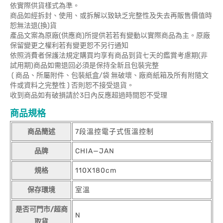
依實際供貨樣式為準。
商品如經拆封、使用、或拆解以致缺乏完整性及失去再販售價值時
恕無法退(換)貨
產品文案為原廠(供應商)所提供若若有變動以實際商品為主。原廠
保留變更之權利若有變更恕不另行通知
依照消費者保護法規定購買均享有商品到貨七天的鑑賞考慮期(非
試用期)商品如需退回必須是保持全新且包裝完整
( 商品、所屬附件、包裝紙盒/袋 無破壞、廠商紙箱及所有附隨文
件或資料之完整性 ) 否則恕不接受退貨。
收到商品如有破損請於3日內反應超過時間恕不受理
商品規格
商品簡述
7段溫控電子式恆溫控制
品牌
CHIA—JAN
規格
110X180cm
保存環境
室溫
是否可門市/超商
N
取貨