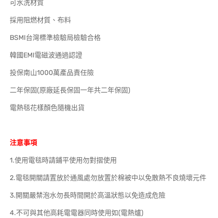
可水洗材質
採用阻燃材質、布料
BSMI台灣標準檢驗局檢驗合格
韓國EMI電磁波通過認證
投保南山1000萬產品責任險
二年保固(原廠延長保固一年共二年保固)
電熱毯花樣顏色隨機出貨
注意事項
1.使用電毯時請鋪平使用勿對摺使用
2.電毯開關請置放於通風處勿放置於棉被中以免散熱不良燒壞元件
3.開關嚴禁泡水勿長時間開於高溫狀態以免造成危險
4.不可與其他高耗電電器同時使用如(電熱爐)