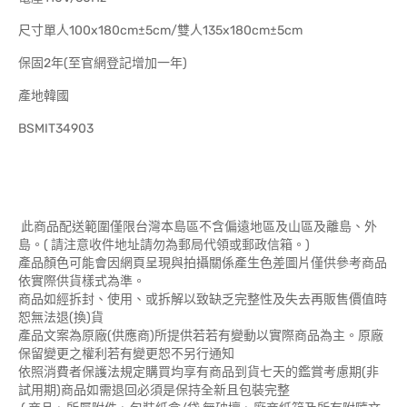
尺寸單人100x180cm±5cm/雙人135x180cm±5cm
保固2年(至官網登記增加一年)
產地韓國
BSMIT34903
此商品配送範圍僅限台灣本島區不含偏遠地區及山區及離島、外
島。( 請注意收件地址請勿為郵局代領或郵政信箱。)
產品顏色可能會因網頁呈現與拍攝關係產生色差圖片僅供參考商品
依實際供貨樣式為準。
商品如經拆封、使用、或拆解以致缺乏完整性及失去再販售價值時
恕無法退(換)貨
產品文案為原廠(供應商)所提供若若有變動以實際商品為主。原廠
保留變更之權利若有變更恕不另行通知
依照消費者保護法規定購買均享有商品到貨七天的鑑賞考慮期(非
試用期)商品如需退回必須是保持全新且包裝完整