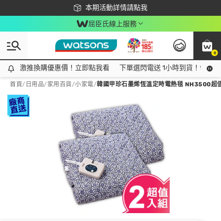
下載app最高回饋$350
本期活動詳情請點我
屈臣氏線上服務
0
激推換購優惠價！立即點我看
激推換購優惠價！立即點我看
下單選閃電送 1小時到貨！領神券
首頁
/
日用品
/
家用百貨
/
小家電
/
韓國甲珍石墨烯恆溫定時電熱毯 NH3500超