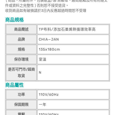
( 商品、所屬附件、包裝紙盒/袋 無破壞、廠商紙箱及所有附隨文
件或資料之完整性 ) 否則恕不接受退貨。
收到商品如有破損請於3日內反應超過時間恕不受理
商品規格
商品簡述
TP布料/添加石墨烯熱循環效率高
品牌
CHIA—JAN
規格
135x180cm
保存環境
室溫
是否可門市/超商
N
取貨
商品屬性
功率
110V/60Hz
保固期限
一年
電壓
110V/60Hz