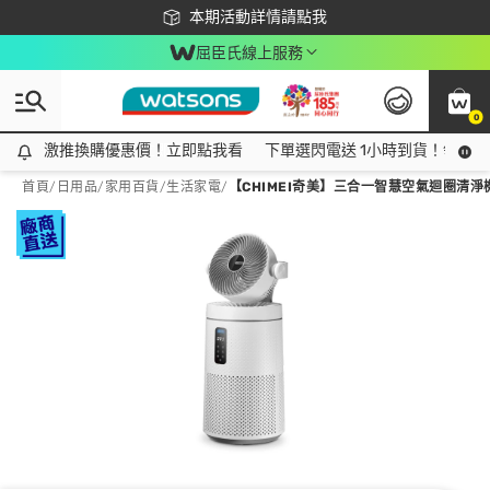
下載app最高回饋$350
本期活動詳情請點我
屈臣氏線上服務
0
激推換購優惠價！立即點我看
激推換購優惠價！立即點我看
下單選閃電送 1小時到貨！領神券
首頁
/
日用品
/
家用百貨
/
生活家電
/
【CHIMEI奇美】三合一智慧空氣迴圈清淨機 