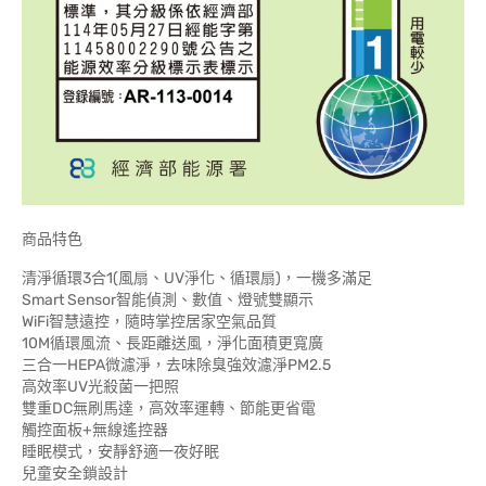
商品特色
清淨循環3合1(風扇、UV淨化、循環扇)，一機多滿足
Smart Sensor智能偵測、數值、燈號雙顯示
WiFi智慧遠控，隨時掌控居家空氣品質
10M循環風流、長距離送風，淨化面積更寬廣
三合一HEPA微濾淨，去味除臭強效濾淨PM2.5
高效率UV光殺菌一把照
雙重DC無刷馬達，高效率運轉、節能更省電
觸控面板+無線遙控器
睡眠模式，安靜舒適一夜好眠
兒童安全鎖設計