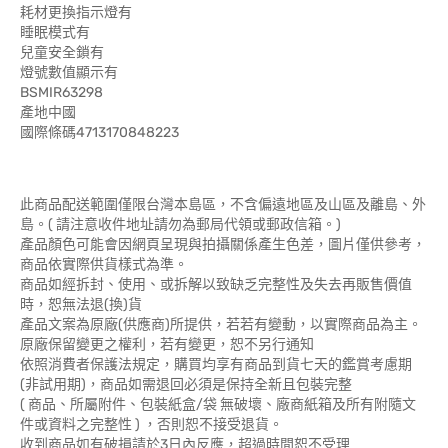
耗材更換指示燈有
睡眠模式有
兒童安全鎖有
燈號數值顯示有
BSMIR63298
產地中國
國際條碼4713170848223
此商品配送範圍僅限台灣本島區，不含偏遠地區及山區及離島、外
島。( 請注意收件地址請勿為郵局代領或郵政信箱。)
產品顏色可能會因網頁呈現與拍攝關係產生色差，圖片僅供參考，
商品依實際供貨樣式為準。
商品如經拆封、使用、或拆解以致缺乏完整性及失去再販售價值
時，恕無法退(換)貨
產品文案為原廠(供應商)所提供，若若有變動，以實際商品為主。
原廠保留變更之權利，若有變更，恕不另行通知
依照消費者保護法規定，購買均享有商品到貨七天的鑑賞考慮期
(非試用期)，商品如需退回必須是保持全新且包裝完整
( 商品、所屬附件、包裝紙盒/袋 無破壞、廠商紙箱及所有附隨文
件或資料之完整性 ) ，否則恕不接受退貨。
收到商品如有破損請於3日內反應，超過時間恕不受理