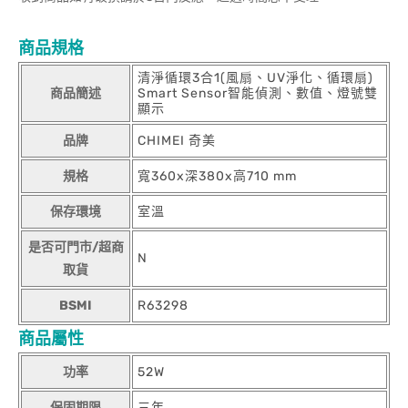
商品規格
清淨循環3合1(風扇、UV淨化、循環扇)
商品簡述
Smart Sensor智能偵測、數值、燈號雙
顯示
品牌
CHIMEI 奇美
規格
寬360x深380x高710 mm
保存環境
室溫
是否可門市/超商
N
取貨
BSMI
R63298
商品屬性
功率
52W
保固期限
三年