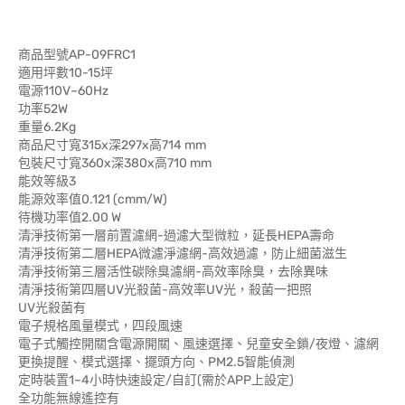
商品型號AP-09FRC1
適用坪數10-15坪
電源110V~60Hz
功率52W
重量6.2Kg
商品尺寸寬315x深297x高714 mm
包裝尺寸寬360x深380x高710 mm
能效等級3
能源效率值0.121 (cmm/W)
待機功率值2.00 W
清淨技術第一層前置濾網-過濾大型微粒，延長HEPA壽命
清淨技術第二層HEPA微濾淨濾網-高效過濾，防止細菌滋生
清淨技術第三層活性碳除臭濾網-高效率除臭，去除異味
清淨技術第四層UV光殺菌-高效率UV光，殺菌一把照
UV光殺菌有
電子規格風量模式，四段風速
電子式觸控開關含電源開關、風速選擇、兒童安全鎖/夜燈、濾網
更換提醒、模式選擇、擺頭方向、PM2.5智能偵測
定時裝置1~4小時快速設定/自訂(需於APP上設定)
全功能無線遙控有