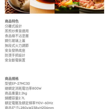
商品特色
分離式設計
蒸煎炒煮皆適用
食品級不沾塗層
鋼化玻璃上蓋
無段式火力調節
安全發熱底座
防燙手把設計
安全斷電裝置
商品規格
型號EP-27MC30
總額定消耗電功率800W
商品重量2.2kg
鍋體容量2.7L
額定電壓及額定頻率110V~60Hz
商品尺寸L280xW238xH206mm