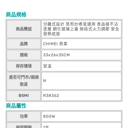
商品規格
分離式設計 蒸煎炒煮皆適用 食品級不沾
商品簡述
塗層 鋼化玻璃上蓋 無段式火力調節 安全
發熱底座
品牌
CHIMEI 奇美
規格
33x26x35CM
保存環境
室溫
是否可門市/超商
N
取貨
BSMI
R38362
商品屬性
功率
800W
保固期限
1年