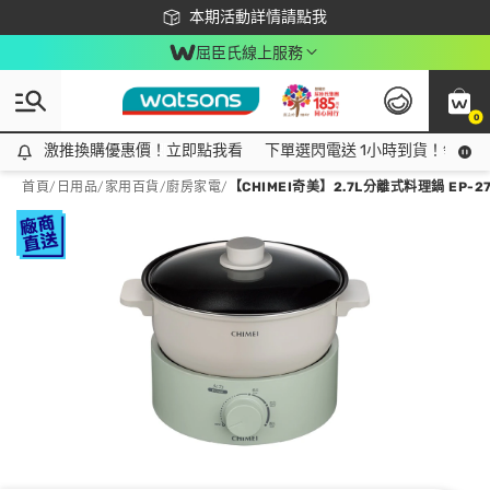
下載app最高回饋$350
本期活動詳情請點我
屈臣氏線上服務
0
激推換購優惠價！立即點我看
激推換購優惠價！立即點我看
下單選閃電送 1小時到貨！領神券
首頁
/
日用品
/
家用百貨
/
廚房家電
/
【CHIMEI奇美】2.7L分離式料理鍋 EP-2