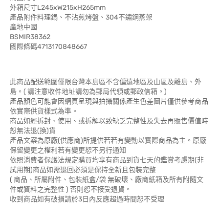
外箱尺寸L245xW215xH265mm
產品附件料理鍋、不沾煎烤盤、304不鏽鋼蒸架
產地中國
BSMIR38362
國際條碼4713170848667
此商品配送範圍僅限台灣本島區不含偏遠地區及山區及離島、外
島。( 請注意收件地址請勿為郵局代領或郵政信箱。)
產品顏色可能會因網頁呈現與拍攝關係產生色差圖片僅供參考商品
依實際供貨樣式為準。
商品如經拆封、使用、或拆解以致缺乏完整性及失去再販售價值時
恕無法退(換)貨
產品文案為原廠(供應商)所提供若若有變動以實際商品為主。原廠
保留變更之權利若有變更恕不另行通知
依照消費者保護法規定購買均享有商品到貨七天的鑑賞考慮期(非
試用期)商品如需退回必須是保持全新且包裝完整
( 商品、所屬附件、包裝紙盒/袋 無破壞、廠商紙箱及所有附隨文
件或資料之完整性 ) 否則恕不接受退貨。
收到商品如有破損請於3日內反應超過時間恕不受理