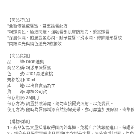
【商品特色】
*全新修護型唇蜜、雙重護唇配方
*粉嫩潤色、極致閃耀、強韌唇部肌膚防禦力、緊實嫩唇
*深層保濕、飽滿豐盈澎潤、賦予雙唇平滑水潤、修飾隱形唇紋
*閃耀珠光與純色透光2款妝效
【商品資訊】
品 牌: DIOR迪奧
商品名稱: 粉漾果凍唇蜜
色 號: #101 晶透蜜桃
規格說明: 10ml
產 地: 以出貨實品為主
貨 源: 專櫃公司貨
保存期限: 36個月
保存方法: 請置於陰涼處、請勿直接陽光照射、以免變質。
使用方法: 隨時為唇部增添自然粉嫩光采、亦可厚塗加強保濕、密集
【購物須知】
1、商品皆為大量採購取得國內外專櫃、免稅店合法報關進口、保證
2、部分商品保留專櫃出品原貌(內含贈品字樣、無外盒或封膜)、為