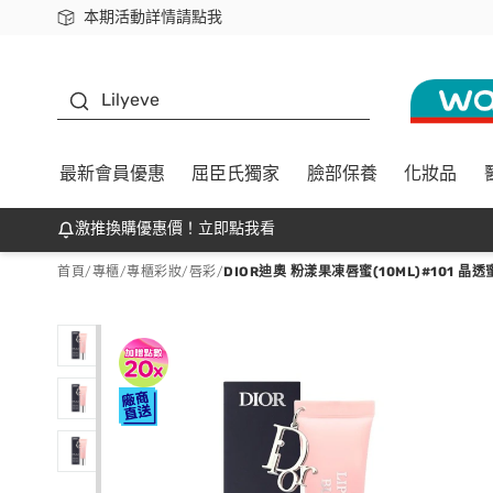
本期活動詳情請點我
下載app最高回饋$350
K beauty
Lilyeve
最新會員優惠
屈臣氏獨家
臉部保養
化妝品
激推換購優惠價！立即點我看
首頁
/
專櫃
/
專櫃彩妝
/
唇彩
/
DIOR迪奧 粉漾果凍唇蜜(10ML)#101 