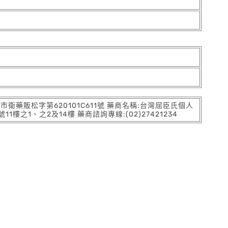
:北市衛藥販松字第620101C611號 藥商名稱:台灣屈臣氏個人
之1、之2及14樓 藥商諮詢專線:(02)27421234