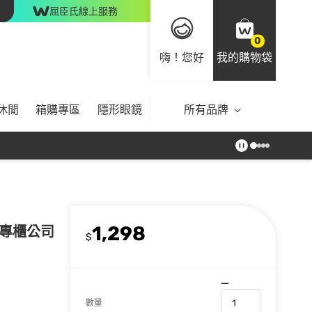
屈臣氏線上服務
0
嗨！您好
我的購物袋
休閒
箱購專區
隱形眼鏡
所有品牌
1,298
桃_專櫃公司
$
數量