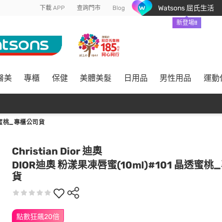
Watsons 屈氏生活
下載 APP
查詢門市
Blog
新登場!!
醫美
專櫃
保健
美體美髮
日用品
男性用品
運動
晶透蜜桃_專櫃公司貨
Christian Dior 迪奧
DIOR迪奧 粉漾果凍唇蜜(10ml)#101 晶透蜜
貨
點數狂飆20倍