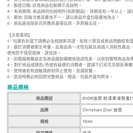
3、製造日期: 詳見商品包裝標示及說明。
4、有效期限: 商品除特別說明外(如即期品)、效期皆有一年以上、請
5、產地: 因每次進貨產地不一、請以商品外盒包裝產地為主。
6、商品是由屈臣氏供應商直接出貨、非原廠出貨。
【注意事項】
1、包裹拆封當下請務必全程錄影存證、如有少寄貨或商品問題經查證
2、基於消費者衛生考量、此商品為一次性包裝且為個人消耗性產品
使用恕不接受退換、請見諒。
3、因電腦螢幕設定及商品圖拍攝關係造成色差、以收到實際商品為
4、對於商品或顏色/色號有疑慮的消費者、建議下訂前先至鄰近專
5、使用後若有過敏請即刻停止使用、並請就醫。
6、退貨時務必附回原完整商品、贈品、包裝外盒均齊全。
商品規格
商品簡述
DIOR迪奧 粉漾果凍唇蜜(
品牌
Christian Dior 迪奧
規格
10ml