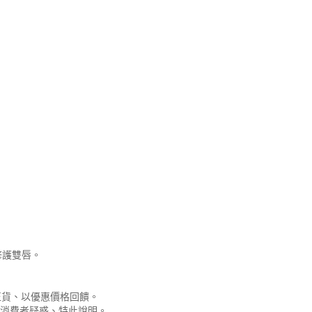
修護雙唇。
正貨、以優惠價格回饋。
免消費者疑惑、特此說明。