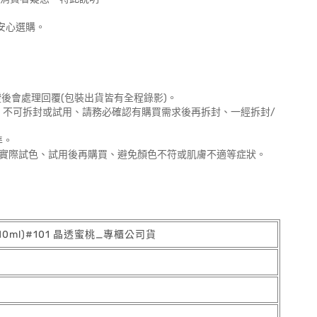
安心選購。
後會處理回覆(包裝出貨皆有全程錄影)。
、不可拆封或試用、請務必確認有購買需求後再拆封、一經拆封/
準。
櫃實際試色、試用後再購買、避免顏色不符或肌膚不適等症狀。
10ml)#101 晶透蜜桃_專櫃公司貨