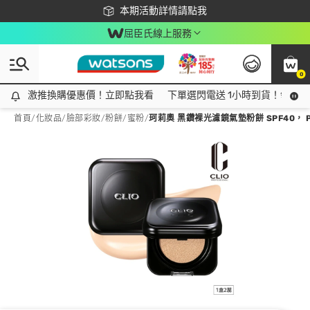
下載app最高回饋$350
本期活動詳情請點我
屈臣氏線上服務
0
激推換購優惠價！立即點我看
激推換購優惠價！立即點我看
下單選閃電送 1小時到貨！領神券
首頁
/
化妝品
/
臉部彩妝
/
粉餅/蜜粉
/
珂莉奧 黑鑽裸光濾鏡氣墊粉餅 SPF40， PA