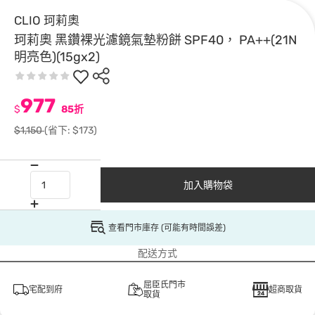
CLIO 珂莉奧
珂莉奧 黑鑽裸光濾鏡氣墊粉餅 SPF40， PA++(21N
明亮色)(15gx2)
977
$
85折
$1,150
(省下: $173)
加入購物袋
查看門市庫存 (可能有時間誤差)
配送方式
屈臣氏門市
宅配到府
超商取貨
取貨