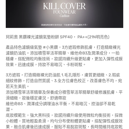
珂莉奧 黑鑽裸光濾鏡氣墊粉餅 SPF40， PA++(21N明亮色)
產品特色濾鏡級氣墊 #小黑鑽，3方遮瑕修飾肌膚，打造精緻裸光
濾鏡奶油肌。添加積雪草活萃精華、維他命B3及潤澤成分，一拍
穩膚，搭配微粒均衡技術，妝感持續升級更貼膚，更加入彈性成膜
效果，迅速成膜，持妝不易暗沉、卡粉斑駁。
3方遮瑕，打造精緻裸光奶油肌 1.毛孔隱形，膚質更細緻、2.瑕疵
細紋修飾，打造自然質感、3.全方位膚色校正，改善膚色不均，宛
若天生美肌。
添加積雪草活萃精華及保養成分積雪草活萃精華舒緩修護肌膚、平
滑細緻，妝後穩定膚況，舒適帶妝
維他命B3、潤澤成分調理油水平衡，不易暗沉、控油卻不易乾
澀。
底妝模範生，強大黑科技，妝感持續升級使用微粒均衡技術，採微
小粉體，質地輕盈柔滑，均勻分布使粉體更貼膚。搭配彈性成膜效
果，融合肌膚後迅速成膜，服貼不易脫妝斑駁，長時間維持底妝乾