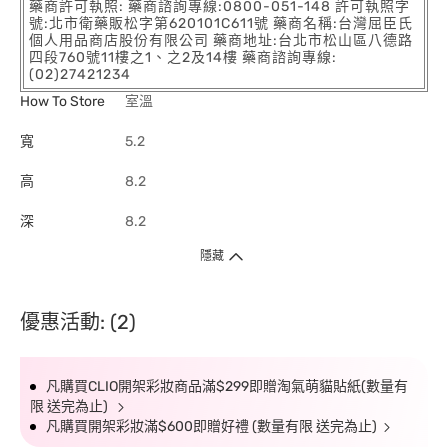
藥商許可執照: 藥商諮詢專線:0800-051-148 許可執照字
號:北市衛藥販松字第620101C611號 藥商名稱:台灣屈臣氏
個人用品商店股份有限公司 藥商地址:台北市松山區八德路
四段760號11樓之1、之2及14樓 藥商諮詢專線:
(02)27421234
How To Store
室溫
寬
5.2
高
8.2
深
8.2
隱藏
優惠活動: (2)
凡購買CLIO開架彩妝商品滿$299即贈淘氣萌貓貼紙(數量有
限 送完為止)
凡購買開架彩妝滿$600即贈好禮 (數量有限 送完為止)