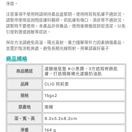
淨度。
注意事項不使用時請保持產品盒緊閉。使用時若有肌膚不適狀況，
請暫停使用並詢問皮膚科醫師。若肌膚有傷口、濕疹等不適狀況，
請暫時不要使用。本產品非保養品，使用後需徹底卸妝清潔，以免
引發刺激或過敏等症狀。
保存方法請避免高溫、陽光直射、重力撞擊等外力因素損傷產品，
並置於陰涼乾爽處，避免長期光線照射，用畢請蓋好蓋子
商品規格
濾鏡級氣墊 #小黑鑽，3方遮瑕修飾肌
商品簡述
膚，打造精緻裸光濾鏡奶油肌
品牌
CLIO 珂莉奧
規格
15gx2
原產地
南韓
深、寬、高
8.2x5.2x8.2cm
淨重
164 g