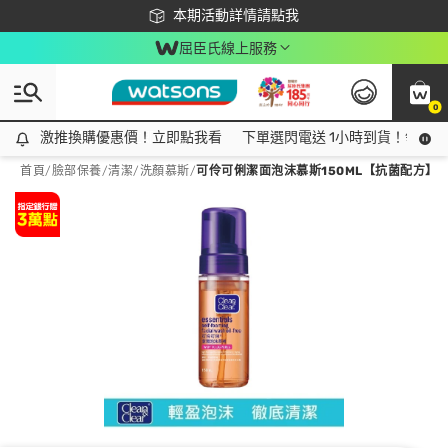
下載app最高回饋$350
本期活動詳情請點我
屈臣氏線上服務
0
激推換購優惠價！立即點我看
激推換購優惠價！立即點我看
下單選閃電送 1小時到貨！領神券
首頁
/
臉部保養
/
清潔
/
洗顏慕斯
/
可伶可俐潔面泡沫慕斯150ML【抗菌配方】