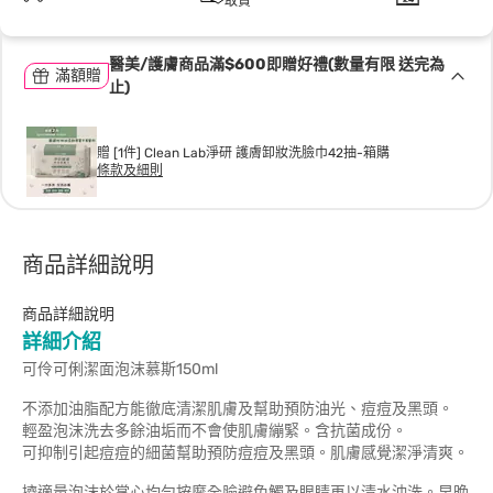
取貨
醫美/護膚商品滿$600即贈好禮(數量有限 送完為
滿額贈
止)
贈 [1件] Clean Lab淨研 護膚卸妝洗臉巾42抽-箱購
條款及細則
商品詳細說明
商品詳細說明
詳細介紹
可伶可俐潔面泡沫慕斯150ml
不添加油脂配方能徹底清潔肌膚及幫助預防油光、痘痘及黑頭。
輕盈泡沫洗去多餘油垢而不會使肌膚繃緊。含抗菌成份。
可抑制引起痘痘的細菌幫助預防痘痘及黑頭。肌膚感覺潔淨清爽。
擠適量泡沫於掌心均勻按摩全臉避免觸及眼睛再以清水沖洗。早晚