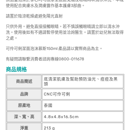
使用配合爽膚水及潤膚露作基本護膚3部曲。
請置於陰涼乾燥處避免陽光直射
只供外用。避免直接接觸眼睛。若不慎誤觸眼睛請立即以清水沖
洗。使用後如有不適請暫停使用並洽詢醫生。請置於幼兒無法取得
之處。
可伶可俐潔面泡沫慕斯150ml 產品請以實際商品為主。
有疑問請聯繫消費者諮詢專線0800-011678
商品規格
底清潔肌膚及幫助預防油光、痘痘及黑
商品簡述
頭
品牌
CNC可伶可俐
原產地
泰國
深、寬、高
4.8x4.8x16.5cm
淨重
213 g