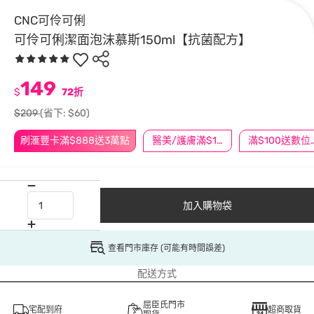
CNC可伶可俐
可伶可俐潔面泡沫慕斯150ml【抗菌配方】
149
$
72折
$209
(省下: $60)
刷滙豐卡滿$888送3萬點
醫美/護膚滿$1200送$200
滿$100
加入購物袋
查看門市庫存 (可能有時間誤差)
配送方式
屈臣氏門市
宅配到府
超商取貨