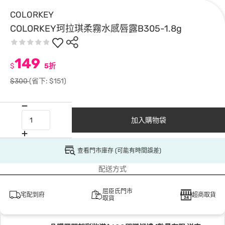
COLORKEY
COLORKEY珂拉琪柔霧水感唇露B305-1.8g
149
$
5折
$300
(省下: $151)
加入購物袋
查看門市庫存 (可能有時間誤差)
配送方式
屈臣氏門市
宅配到府
超商取貨
取貨