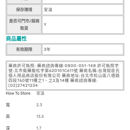
保存環境
室溫
是否可門市/超商
Y
取貨
商品屬性
有效期限
3年
藥商許可執照: 藥商諮詢專線:0800-051-148 許可執照字
號:北市衛藥販松字第620101C611號 藥商名稱:台灣屈臣氏
個人用品商店股份有限公司 藥商地址:台北市松山區八德路
四段760號11樓之1、之2及14樓 藥商諮詢專線:
(02)27421234
How To Store
室溫
寬
2.3
高
13.5
深
1.7