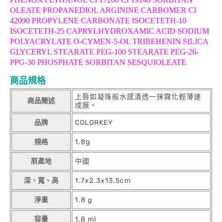
OLEATE PROPANEDIOL ARGININE CARBOMER CI
42090 PROPYLENE CARBONATE ISOCETETH-10
ISOCETETH-25 CAPRYLHYDROXAMIC ACID SODIUM
POLYACRYLATE O-CYMEN-5-OL TRIBEHENIN SILICA
GLYCERYL STEARATE PEG-100 STEARATE PEG-26-
PPG-30 PHOSPHATE SORBITAN SESQUIOLEATE
商品規格
上唇如凝珠般水感清透一抹霧化輕薄速
商品簡述
成膜。
品牌
COLORKEY
規格
1.8g
原產地
中國
深、寬、高
1.7x2.3x13.5cm
淨重
1.8 g
容量
1.8 ml