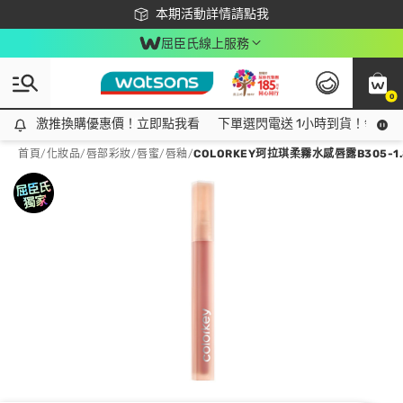
下載app最高回饋$350
本期活動詳情請點我
屈臣氏線上服務
0
激推換購優惠價！立即點我看
激推換購優惠價！立即點我看
下單選閃電送 1小時到貨！領神券
首頁
/
化妝品
/
唇部彩妝
/
唇蜜/唇釉
/
COLORKEY珂拉琪柔霧水感唇露B305-1.