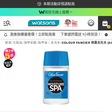
下載app最高回饋$350
本期活動詳情請點我
屈臣氏線上服務
0
激推換購優惠價！立即點我看
激推換購優惠價！立即點我看
下單選閃電送 1小時到貨！領神券
首頁
/
化妝品
/
指甲彩繪
/
指甲油 / 去光水
/
COLOUR FANCIER 保濕去光水 (6