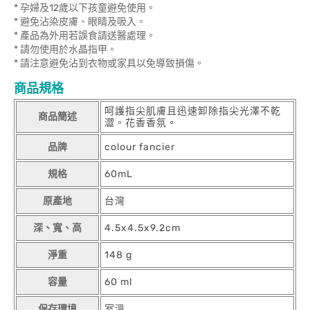
* 孕婦及12歲以下孩童避免使用。
* 避免沾染皮膚、眼睛及吸入。
* 產品為外用若誤食請送醫處理。
* 請勿使用於水晶指甲。
* 請注意避免沾到衣物或家具以免導致損傷。
商品規格
呵護指尖肌膚且迅速卸除指尖光澤不乾
商品簡述
澀。花香香氛。
品牌
colour fancier
規格
60mL
原產地
台灣
深、寬、高
4.5x4.5x9.2cm
淨重
148 g
容量
60 ml
保存環境
室溫