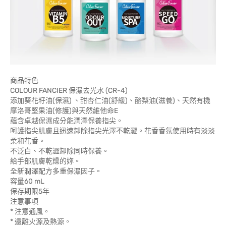
商品特色
COLOUR FANCIER 保濕去光水 (CR-4)
添加葵花籽油(保濕) 、甜杏仁油(舒緩)、酪梨油(滋養)、天然有機
摩洛哥堅果油(修護)與天然維他命E
蘊含卓越保濕成分能潤澤保養指尖。
呵護指尖肌膚且迅速卸除指尖光澤不乾澀。花香香氛使用時有淡淡
柔和花香。
不泛白、不乾澀卸除同時保養。
給手部肌膚乾燥的妳。
全新潤澤配方多重保濕因子。
容量60 mL
保存期限5年
注意事項
* 注意通風。
* 遠離火源及熱源。